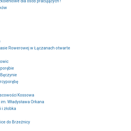
koleniowe dla osób pracujących !
ików
e
Trasie Rowerowej w Łączanach otwarte
towic
porębie
 Bęczynie
rcyporębę
jscowości Kossowa
y im. Władysława Orkana
 i żłobka
ce do Brzeźnicy