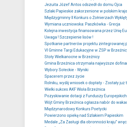
Jezuita Józef Antos odszedł do domu Ojca
Szlaki Papieskie zakorzenione w polskim kraj
Międzygminny II Konkurs o Żołnierzach Wyklęt
Wymiana uczniowska: Paszkówka - Grecja
Kolejna inwestycja finansowana przez Unię E
Uwaga ! Szczepienie lisów !
Spotkanie partnerów projektu zintegrowanej
VI Gminne Targi Edukacyjne w ZSP w Brzeźnic
Stoły Wielkanocne w Brzeźnicy
Gmina Brzeźnica otrzymała najwyższe dofin
Wybory Sołeckie - Wyniki
Spacerem przez życie
Rolniku, wyślij wniosek o dopłaty - Zostały już 
Wielki sukces AKF Wisła Brzeźnica
Pozyskiwanie dotacji z Funduszy Europejskich
Wójt Gminy Brzeźnica ogłasza nabór do waka
Międzynarodowy Konkurs Poetycki
Powierzono opiekę nad Szlakiem Papieskim
Medale „Za Zasługi dla obronności kraju” wrę