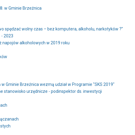
8. w Gminie Brzeźnica
owo spędzać wolny czas – bez komputera, alkoholu, narkotyków ?”
 - 2023
aż napojów alkoholowych w 2019 roku
ików
 w Gminie Brzeźnica wezmą udział w Programie "SKS 2019"
 stanowisko urzędnicze - podinspektor ds. inwestycji
cach
Łączanach
stych