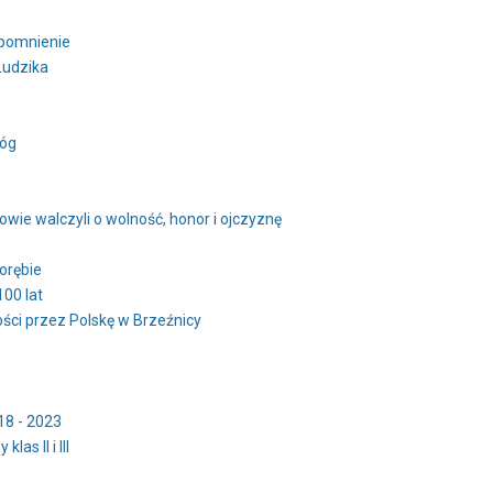
spomnienie
Łudzika
róg
owie walczyli o wolność, honor i ojczyznę
orębie
100 lat
ści przez Polskę w Brzeźnicy
018 - 2023
as II i III