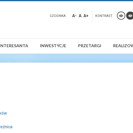
A-
A
A+
CZCIONKA
KONTRAST
INTERESANTA
INWESTYCJE
PRZETARGI
REALIZO
ików
zeźnica