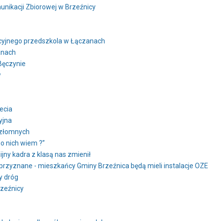
ikacji Zbiorowej w Brzeźnicy
cyjnego przedszkola w Łączanach
anach
Bęczynie
w
ecia
yjna
ezłomnych
 o nich wiem ?”
ijny kadra z klasą nas zmienił
przyznane - mieszkańcy Gminy Brzeźnica będą mieli instalacje OZE
y dróg
zeźnicy