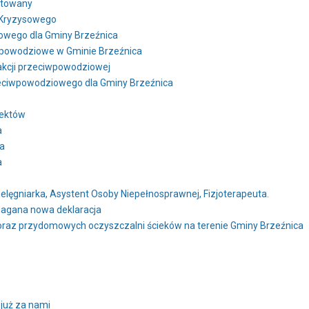
ntowany
 Kryzysowego
owego dla Gminy Brzeźnica
 powodziowe w Gminie Brzeźnica
akcji przeciwpowodziowej
zeciwpowodziowego dla Gminy Brzeźnica
jektów
a
ca
a
ielęgniarka, Asystent Osoby Niepełnosprawnej, Fizjoterapeuta.
agana nowa deklaracja
raz przydomowych oczyszczalni ścieków na terenie Gminy Brzeźnica
już za nami