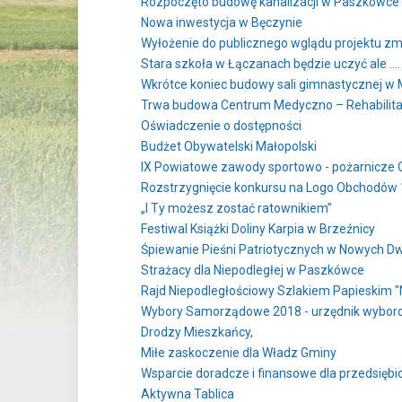
Rozpoczęto budowę kanalizacji w Paszkówce
Nowa inwestycja w Bęczynie
Wyłożenie do publicznego wglądu projektu 
Stara szkoła w Łączanach będzie uczyć ale ….
Wkrótce koniec budowy sali gimnastycznej w 
Trwa budowa Centrum Medyczno – Rehabilita
Oświadczenie o dostępności
Budżet Obywatelski Małopolski
IX Powiatowe zawody sportowo - pożarnicze 
Rozstrzygnięcie konkursu na Logo Obchodów 1
„I Ty możesz zostać ratownikiem”
Festiwal Książki Doliny Karpia w Brzeźnicy
Śpiewanie Pieśni Patriotycznych w Nowych D
Strażacy dla Niepodległej w Paszkówce
Rajd Niepodległościowy Szlakiem Papieskim "Ni
Wybory Samorządowe 2018 - urzędnik wybor
Drodzy Mieszkańcy,
Miłe zaskoczenie dla Władz Gminy
Wsparcie doradcze i finansowe dla przedsięb
Aktywna Tablica