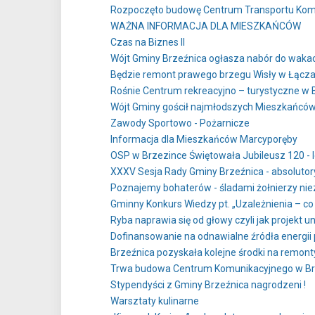
Rozpoczęto budowę Centrum Transportu Komun
WAŻNA INFORMACJA DLA MIESZKAŃCÓW
Czas na Biznes II
Wójt Gminy Brzeźnica ogłasza nabór do waka
Będzie remont prawego brzegu Wisły w Łącz
Rośnie Centrum rekreacyjno – turystyczne w 
Wójt Gminy gościł najmłodszych Mieszkańcó
Zawody Sportowo - Pożarnicze
Informacja dla Mieszkańców Marcyporęby
OSP w Brzezince Świętowała Jubileusz 120 - l
XXXV Sesja Rady Gminy Brzeźnica - absolutor
Poznajemy bohaterów - śladami żołnierzy ni
Gminny Konkurs Wiedzy pt. „Uzależnienia – co
Ryba naprawia się od głowy czyli jak projekt un
Dofinansowanie na odnawialne źródła energii 
Brzeźnica pozyskała kolejne środki na remont
Trwa budowa Centrum Komunikacyjnego w Br
Stypendyści z Gminy Brzeźnica nagrodzeni !
Warsztaty kulinarne