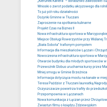
„Kierunek Kariera” – doradztwo zawodowe i sz
Wnioski o zwrot podatku akcyzowego dla roln
To już pół roku działalności
Dożynki Gminne w Tłuczani
Zaproszenie na spotkania kulinarne
Projekt Czas na Biznes II
Nowa infrastruktura sportowa w Marcyporębi
Miejsce Obsługi Rowerzystów przy Wiślanej 
„Biała Sobota” trafionym pomysłem
Informacja dla mieszkańców Łączan i Chrząs
Nowoczesna infrastruktura sportowa w Marcy
Otwarcie budynku dla młodych sportowców w
Przewoźnik Globus uruchamia kursy przez Ma
Mniej smogu w Gminie Brzeźnica
Informacja dotycząca mostu na kanale w mie
Teresa Paździor z Tłuczani laureatką Nagrod
Oczyszczacze powietrza trafiły do przedszkoli
Przepompownia w Łączanach
Nowa komunikacja z Łączan przez Chrząstowi
Zwiastun filmu o księdzu Zdziewojskim