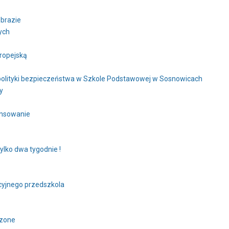
obrazie
ych
uropejską
 polityki bezpieczeństwa w Szkole Podstawowej w Sosnowicach
y
ansowanie
tylko dwa tygodnie !
cyjnego przedszkola
czone