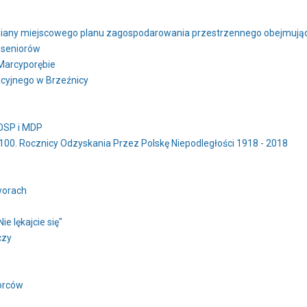
zmiany miejscowego planu zagospodarowania przestrzennego obejmują
 seniorów
Marcyporębie
cyjnego w Brzeźnicy
OSP i MDP
00. Rocznicy Odzyskania Przez Polskę Niepodległości 1918 - 2018
worach
e lękajcie się"
czy
iorców