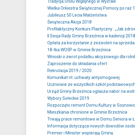
Tradycja Stołu Wigilijnego w Wyźrale
Wielka Orkiestra Świątecznej Pomocy po raz 1
Jubileusz 50 Lecia Małżeństwa
Świąteczna Akcja 2018
Profilaktyczny Konkurs Plastyczny : „Jak zdr
II Sesja Rady Gminy Brzeźnica w kadencji 2018
Opłata za korzystanie z zezwoleń na sprzed
18-tka WOŚP w Gminie Brzeźnica
Wnioski o zwrot podatku akcyzowego dla roln
Zaproszenie do składania ofert
Rekrutacja 2019 / 2020
Komunikat nt. uchwały antysmogowej
Uczniowie ze wszystkich szkół podstawowych
Urząd Gminy Brzeźnica ogłasza nabór na wolne
Wybory Sołeckie 2019
Rozpoczęto remont Domu Kultury w Sosnowi
Mieszkania chronione w Gminie Brzeźnica
Trwają prace remontowe w Domu Seniora w 
Informacja dotycząca nowych dowodów osobi
Premier i Minister wspierają Gminę