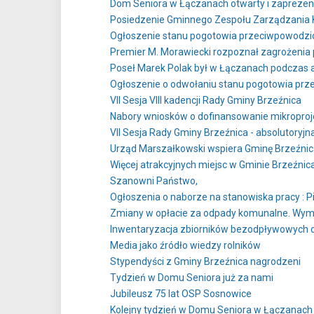
Dom Seniora w Łączanach otwarty i zapreze
Posiedzenie Gminnego Zespołu Zarządzania
Ogłoszenie stanu pogotowia przeciwpowodzi
Premier M. Morawiecki rozpoznał zagrożenia
Poseł Marek Polak był w Łączanach podczas 
Ogłoszenie o odwołaniu stanu pogotowia pr
VII Sesja VIII kadencji Rady Gminy Brzeźnica
Nabory wniosków o dofinansowanie mikropro
VII Sesja Rady Gminy Brzeźnica - absolutoryjn
Urząd Marszałkowski wspiera Gminę Brzeźni
Więcej atrakcyjnych miejsc w Gminie Brzeźnic
Szanowni Państwo,
Ogłoszenia o naborze na stanowiska pracy : P
Zmiany w opłacie za odpady komunalne. Wym
Inwentaryzacja zbiorników bezodpływowych o
Media jako źródło wiedzy rolników
Stypendyści z Gminy Brzeźnica nagrodzeni
Tydzień w Domu Seniora już za nami
Jubileusz 75 lat OSP Sosnowice
Kolejny tydzień w Domu Seniora w Łączanach 