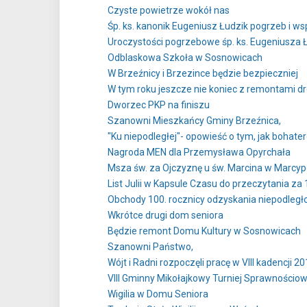
Czyste powietrze wokół nas
Śp. ks. kanonik Eugeniusz Łudzik pogrzeb i w
Uroczystości pogrzebowe śp. ks. Eugeniusza 
Odblaskowa Szkoła w Sosnowicach
W Brzeźnicy i Brzezince będzie bezpieczniej
W tym roku jeszcze nie koniec z remontami d
Dworzec PKP na finiszu
Szanowni Mieszkańcy Gminy Brzeźnica,
"Ku niepodległej"- opowieść o tym, jak bohater
Nagroda MEN dla Przemysława Opyrchała
Msza św. za Ojczyznę u św. Marcina w Marcyp
List Julii w Kapsule Czasu do przeczytania za 
Obchody 100. rocznicy odzyskania niepodległo
Wkrótce drugi dom seniora
Będzie remont Domu Kultury w Sosnowicach
Szanowni Państwo,
Wójt i Radni rozpoczęli pracę w VIII kadencji 2
VIII Gminny Mikołajkowy Turniej Sprawnościowy kl
Wigilia w Domu Seniora