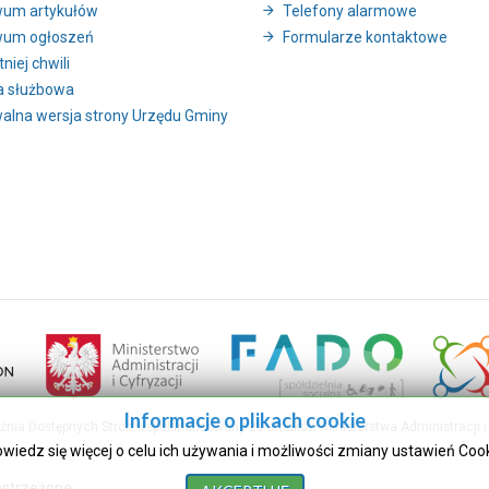
wum artykułów
Telefony alarmowe
wum ogłoszeń
Formularze kontaktowe
niej chwili
a służbowa
alna wersja strony Urzędu Gminy
Informacje o plikach cookie
uźnia Dostępnych Stron współfinansowany ze środków Ministerstwa Administracji i 
owiedz się więcej o celu ich używania i możliwości zmiany ustawień Coo
astrzeżone.