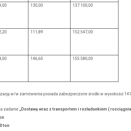
9,00
130,00
137.100,00
2,20
111,89
152.547,00
4,00
146,60
155.580,00
alizację w/w zamówienia posiada zabezpieczone środki w wysokości 14
na zadanie
„Dostawę wraz z transportem i rozładunkiem ( rozciągnie
ton
0 ton