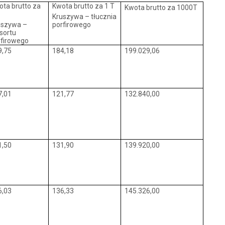
ota brutto za
Kwota brutto za 1 T
Kwota brutto za 1000T
T
Kruszywa – tłucznia
uszywa –
porfirowego
sortu
rfirowego
9,75
184,18
199.029,06
7,01
121,77
132.840,00
1,50
131,90
139.920,00
6,03
136,33
145.326,00