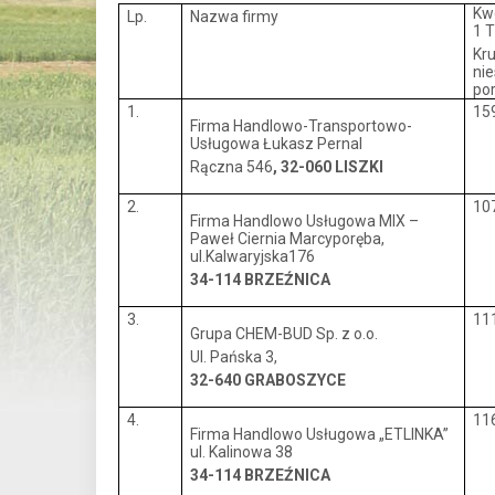
Kw
Lp.
Nazwa firmy
1 
Kr
nie
po
1.
15
Firma Handlowo-Transportowo-
Usługowa Łukasz Pernal
Rączna 546
, 32-060 LISZKI
2.
10
Firma Handlowo Usługowa MIX –
Paweł Ciernia Marcyporęba,
ul.Kalwaryjska176
34-114
BRZEŹNICA
3.
11
Grupa CHEM-BUD Sp. z o.o.
Ul. Pańska 3,
32-640 GRABOSZYCE
4.
11
Firma Handlowo Usługowa „ETLINKA”
ul. Kalinowa 38
34-114 BRZEŹNICA