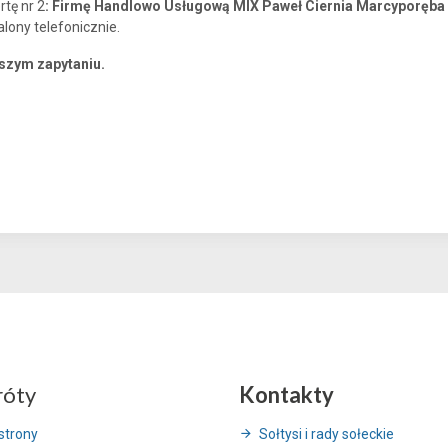
rtę nr 2
: Firmę Handlowo Usługową MIX Paweł Ciernia Marcyporęba u
ony telefonicznie.
szym zapytaniu.
róty
Kontakty
strony
Sołtysi i rady sołeckie