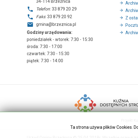
34-114
Brzeźnica
Archi
Telefon
: 33 879 20 29
Archi
Faks
: 33 879 20 92
Z ostat
gmina@brzeznica.pl
Poczt
Godziny urzędowania:
Archiw
poniedziałek - wtorek: 7:30 - 15:30
środa: 7:30 - 17:00
czwartek: 7:30 - 15:30
piątek: 7:30 - 14:00
Projekt K
Ta strona używa plików Cookies. D
Urząd Gminy Brzeźnica © 25.04.2018r. Wszelkie prawa z