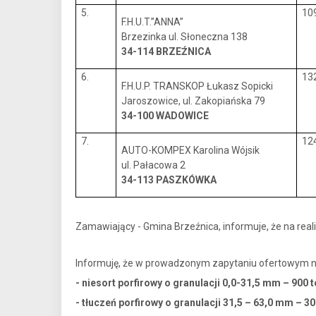
5.
10
F.H.U.T.”ANNA”
Brzezinka ul. Słoneczna 138
34-114 BRZEŹNICA
6.
13
F.H.U.P. TRANSKOP Łukasz Sopicki
Jaroszowice, ul. Zakopiańska 79
34-100 WADOWICE
7.
12
AUTO-KOMPEX Karolina Wójsik
ul. Pałacowa 2
34-113 PASZKÓWKA
Zamawiający - Gmina Brzeźnica, informuje, że na re
Informuję, że w prowadzonym zapytaniu ofertowym 
- niesort porfirowy o granulacji 0,0-31,5 mm – 900 
- tłuczeń porfirowy o granulacji 31,5 – 63,0 mm – 30