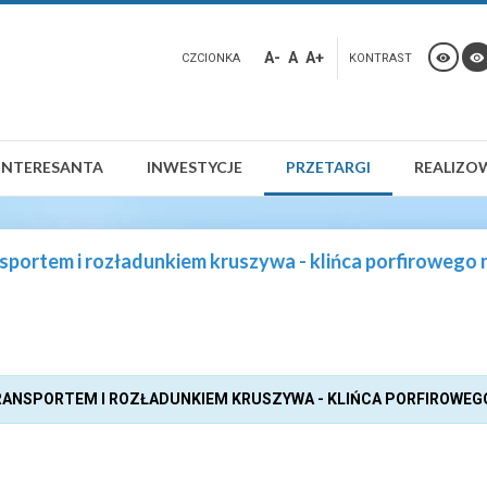
A-
A
A+
CZCIONKA
KONTRAST
INTERESANTA
INWESTYCJE
PRZETARGI
REALIZO
sportem i rozładunkiem kruszywa - klińca porfirowego n
RANSPORTEM I ROZŁADUNKIEM KRUSZYWA - KLIŃCA PORFIROWEGO 