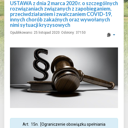
USTAWA z dnia 2 marca 2020 r. o szczególnych
rozwiązaniach związanych z zapobieganiem,
przeciwdziałaniem i zwalczaniem COVID-19,
innych chorób zakaźnych oraz wywołanych
nimi sytuacji kryzysowych
Opublikowano: 25 listopad 2020
Odsłony: 37150
Art. 15n. [Ograniczenie obowiązku spełniania