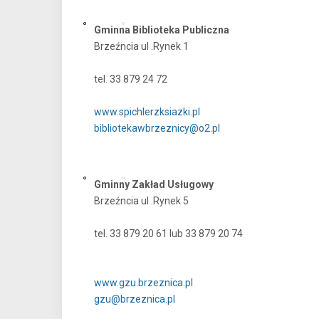
Gminna Biblioteka Publiczna
Brzeźncia ul .Rynek 1
tel. 33 879 24 72
www.spichlerzksiazki.pl
bibliotekawbrzeznicy@o2.pl
Gminny Zakład Usługowy
Brzeźncia ul .Rynek 5
tel. 33 879 20 61 lub 33 879 20 74
www.gzu.brzeznica.pl
gzu@brzeznica.pl