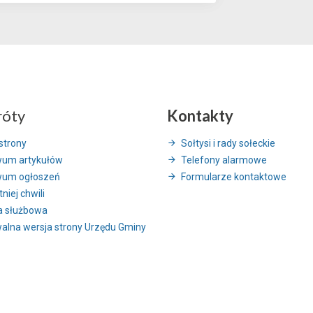
róty
Kontakty
strony
Sołtysi i rady sołeckie
wum artykułów
Telefony alarmowe
wum ogłoszeń
Formularze kontaktowe
niej chwili
a służbowa
alna wersja strony Urzędu Gminy