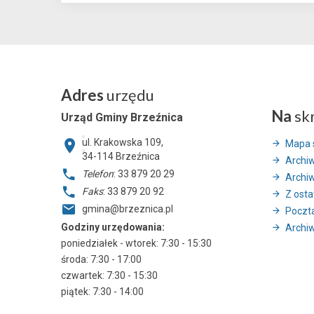
Adres
urzędu
Na
sk
Urząd Gminy Brzeźnica
ul. Krakowska 109,
Mapa 
34-114
Brzeźnica
Archi
Telefon
: 33 879 20 29
Archi
Faks
: 33 879 20 92
Z ostat
gmina@brzeznica.pl
Poczt
Godziny urzędowania:
Archiw
poniedziałek - wtorek: 7:30 - 15:30
środa: 7:30 - 17:00
czwartek: 7:30 - 15:30
piątek: 7:30 - 14:00