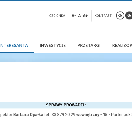
A-
A
A+
CZCIONKA
KONTRAST
INTERESANTA
INWESTYCJE
PRZETARGI
REALIZO
SPRAWY PROWADZI :
spektor
Barbara Opałka
tel : 33 879 20 29
wewnętrzny - 15 -
Parter pokó