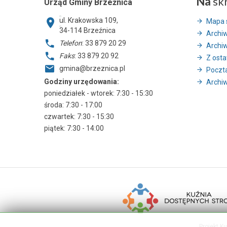
Na
sk
Urząd Gminy Brzeźnica
ul. Krakowska 109,
Mapa 
34-114
Brzeźnica
Archi
Telefon
: 33 879 20 29
Archi
Faks
: 33 879 20 92
Z ostat
gmina@brzeznica.pl
Poczt
Godziny urzędowania:
Archiw
poniedziałek - wtorek: 7:30 - 15:30
środa: 7:30 - 17:00
czwartek: 7:30 - 15:30
piątek: 7:30 - 14:00
Projekt K