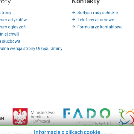
róty
Kontakty
strony
Sołtysi i rady sołeckie
wum artykułów
Telefony alarmowe
wum ogłoszeń
Formularze kontaktowe
niej chwili
a służbowa
alna wersja strony Urzędu Gminy
Informacje o plikach cookie
uźnia Dostępnych Stron współfinansowany ze środków Ministerstwa Administracji i 