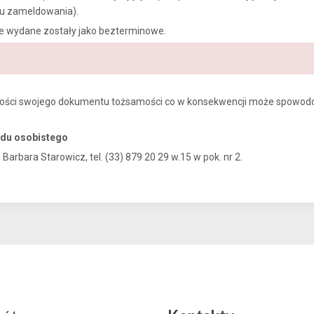
su zameldowania).
óre wydane zostały jako bezterminowe.
ści swojego dokumentu tożsamości co w konsekwencji może spowodow
du osobistego
rbara Starowicz, tel. (33) 879 20 29 w.15 w pok. nr 2.