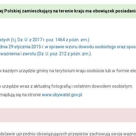
ej Polskiej zamieszkujący na terenie kraju ma obowiązek posiada
ych (t.j. Dz. U. z 2017 r. poz. 1464 z późn. zm.)
nia 29 stycznia 2015 r. w sprawie wzoru dowodu osobistego oraz spo
ażnienia i zwrotu (Dz. U. poz. 212 z późn. zm.).
każdym urzędzie gminy na terytorium kraju osobiście lub w formie el
 urzędzie wraz z aktualną fotografią i ostatnim dowodem osobistym.
ajdują się na stronie
www.obywatel.gov.pl
.
dstawie uprzednio obowiązujących przepisów zachowują swoja ważnoś