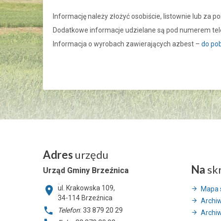
Informację należy złożyć osobiście, listownie lub za 
Dodatkowe informacje udzielane są pod numerem te
Informacja o wyrobach zawierających azbest –
do po
Adres
urzędu
Na
sk
Urząd Gminy Brzeźnica
ul. Krakowska 109,
Mapa 
34-114
Brzeźnica
Archi
Telefon
: 33 879 20 29
Archi