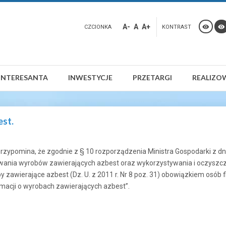
A-
A
A+
CZCIONKA
KONTRAST
INTERESANTA
INWESTYCJE
PRZETARGI
REALIZO
est.
rzypomina, że zgodnie z § 10 rozporządzenia Ministra Gospodarki z d
ania wyrobów zawierających azbest oraz wykorzystywania i oczyszczani
zawierające azbest (Dz. U. z 2011 r. Nr 8 poz. 31) obowiązkiem osób f
macji o wyrobach zawierających azbest”.