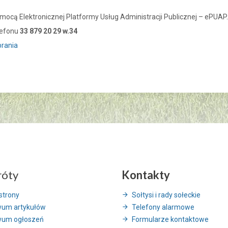
pomocą Elektronicznej Platformy Usług Administracji Publicznej – ePUAP.
lefonu
33 879 20 29 w.34
brania
róty
Kontakty
strony
Sołtysi i rady sołeckie
wum artykułów
Telefony alarmowe
wum ogłoszeń
Formularze kontaktowe