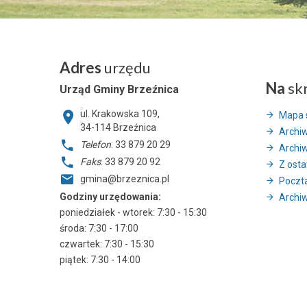
Adres
urzędu
Na
sk
Urząd Gminy Brzeźnica
ul. Krakowska 109,
Mapa 
34-114
Brzeźnica
Archi
Telefon
: 33 879 20 29
Archi
Faks
: 33 879 20 92
Z ostat
gmina@brzeznica.pl
Poczt
Godziny urzędowania:
Archiw
poniedziałek - wtorek: 7:30 - 15:30
środa: 7:30 - 17:00
czwartek: 7:30 - 15:30
piątek: 7:30 - 14:00