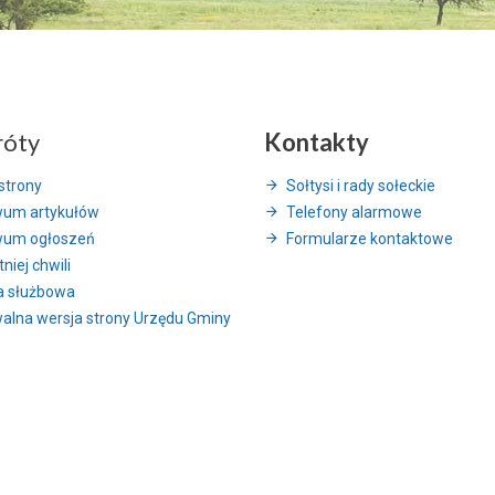
róty
Kontakty
strony
Sołtysi i rady sołeckie
wum artykułów
Telefony alarmowe
wum ogłoszeń
Formularze kontaktowe
niej chwili
a służbowa
alna wersja strony Urzędu Gminy