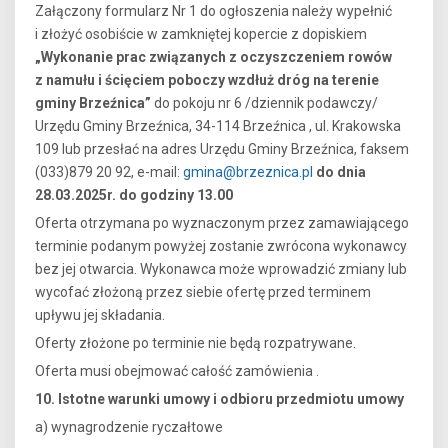
Załączony formularz Nr 1 do ogłoszenia należy wypełnić
i złożyć osobiście w zamkniętej kopercie z dopiskiem
„Wykonanie prac związanych z oczyszczeniem rowów
z namułu i ścięciem poboczy wzdłuż dróg na terenie
gminy Brzeźnica”
do pokoju nr 6 /dziennik podawczy/
Urzędu Gminy Brzeźnica, 34-114 Brzeźnica , ul. Krakowska
109 lub przesłać na adres Urzędu Gminy Brzeźnica, faksem
(033)879 20 92, e-mail:
gmina@brzeznica.pl
do dnia
28.03.2025r. do godziny 13.00
Oferta otrzymana po wyznaczonym przez zamawiającego
terminie podanym powyżej zostanie zwrócona wykonawcy
bez jej otwarcia. Wykonawca może wprowadzić zmiany lub
wycofać złożoną przez siebie ofertę przed terminem
upływu jej składania.
Oferty złożone po terminie nie będą rozpatrywane.
Oferta musi obejmować całość zamówienia .
10. Istotne warunki umowy i odbioru przedmiotu umowy
a) wynagrodzenie ryczałtowe