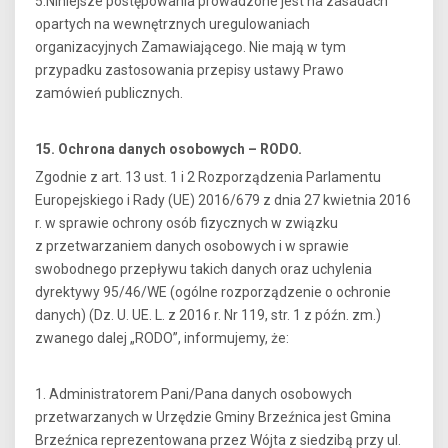
5.Niniejsze postępowania prowadzone jest na zasadach
opartych na wewnętrznych uregulowaniach
organizacyjnych Zamawiającego. Nie mają w tym
przypadku zastosowania przepisy ustawy Prawo
zamówień publicznych.
15. Ochrona danych osobowych – RODO.
Zgodnie z art. 13 ust. 1 i 2 Rozporządzenia Parlamentu
Europejskiego i Rady (UE) 2016/679 z dnia 27 kwietnia 2016
r. w sprawie ochrony osób fizycznych w związku
z przetwarzaniem danych osobowych i w sprawie
swobodnego przepływu takich danych oraz uchylenia
dyrektywy 95/46/WE (ogólne rozporządzenie o ochronie
danych) (Dz. U. UE. L. z 2016 r. Nr 119, str. 1 z późn. zm.)
zwanego dalej „RODO”, informujemy, że:
1. Administratorem Pani/Pana danych osobowych
przetwarzanych w Urzędzie Gminy Brzeźnica jest Gmina
Brzeźnica reprezentowana przez Wójta z siedzibą przy ul.