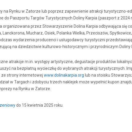
cy na Rynku w Zatorze lub poprzez zapewnienie atrakcji turystyczno-e
sane do Paszportu Targów Turystycznych Doliny Karpia (paszport z 202
zna organizowana przez Stowarzyszenie Dolina Karpia odbywająca się c
, Lanckorona, Mucharz, Osiek, Polanka Wielka, Przeciszów, Spytkowice, 
 Podczas wydarzenia producenci i usługodawcy turystyczni przedstawiają 
zującą na dziedzictwie kulturowo-historycznym i przyrodniczym Doliny 
e atrakcje m.in. występy artystyczne, degustacje produktów lokalnych,
ruszyć na bezpłatną wycieczkę do wybranych atrakcji turystycznych. 
 ze strony internetowej
www.dolinakarpia.org
lub na stoisku Stowarzys
udział w Targach i zdobyciu trzech naklejek może wypełnić kupon znajd
mprezy na Rynku w Zatorze.
szeniowy
do 15 kwietnia 2025 roku.