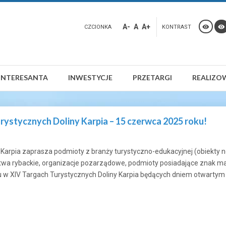
A-
A
A+
CZCIONKA
KONTRAST
INTERESANTA
INWESTYCJE
PRZETARGI
REALIZO
stycznych Doliny Karpia – 15 czerwca 2025 roku!
Karpia zaprasza podmioty z branży turystyczno-edukacyjnej (obiekty 
wa rybackie, organizacje pozarządowe, podmioty posiadające znak marki 
łu w XIV Targach Turystycznych Doliny Karpia będących dniem otwartym a