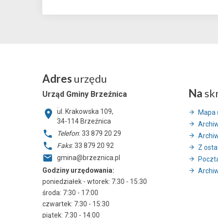
Adres
urzędu
Na
sk
Urząd Gminy Brzeźnica
ul. Krakowska 109,
Mapa 
34-114
Brzeźnica
Archi
Telefon
: 33 879 20 29
Archi
Faks
: 33 879 20 92
Z ostat
gmina@brzeznica.pl
Poczt
Godziny urzędowania:
Archiw
poniedziałek - wtorek: 7:30 - 15:30
środa: 7:30 - 17:00
czwartek: 7:30 - 15:30
piątek: 7:30 - 14:00