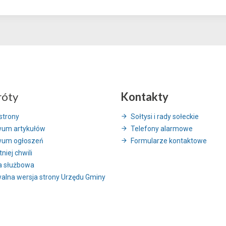
róty
Kontakty
strony
Sołtysi i rady sołeckie
wum artykułów
Telefony alarmowe
wum ogłoszeń
Formularze kontaktowe
niej chwili
a służbowa
alna wersja strony Urzędu Gminy