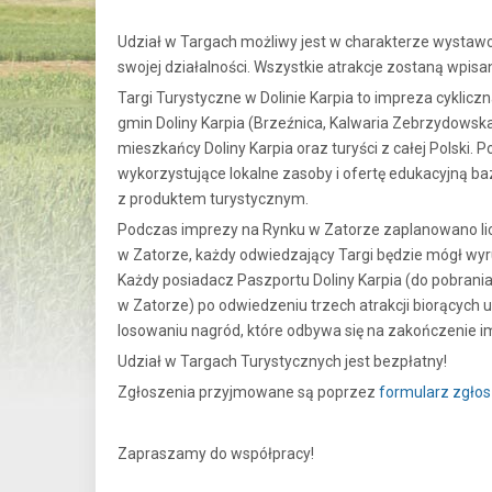
Udział w Targach możliwy jest w charakterze wystaw
swojej działalności. Wszystkie atrakcje zostaną wpi
Targi Turystyczne w Dolinie Karpia to impreza cyklic
gmin Doliny Karpia (Brzeźnica, Kalwaria Zebrzydowska
mieszkańcy Doliny Karpia oraz turyści z całej Polski.
wykorzystujące lokalne zasoby i ofertę edukacyjną ba
z produktem turystycznym.
Podczas imprezy na Rynku w Zatorze zaplanowano liczn
w Zatorze, każdy odwiedzający Targi będzie mógł wy
Każdy posiadacz Paszportu Doliny Karpia (do pobrania
w Zatorze) po odwiedzeniu trzech atrakcji biorących 
losowaniu nagród, które odbywa się na zakończenie i
Udział w Targach Turystycznych jest bezpłatny!
Zgłoszenia przyjmowane są poprzez
formularz zgło
Zapraszamy do współpracy!