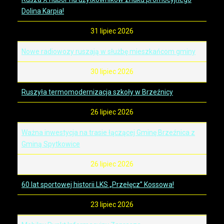
Dolina Karpia!
31 lipiec 2026
Nowe radiowozy ruszają w służbę mieszkańcom gminy
30 lipiec 2026
Ruszyła termomodernizacja szkoły w Brzeźnicy
26 lipiec 2026
Ważna inwestycja na trasie łączącej Gminę Brzeźnica z
Gminą Spytkowice
26 lipiec 2026
60 lat sportowej historii LKS „Przełęcz” Kossowa!
23 lipiec 2026