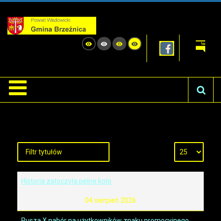
Historia zatoczyła pełne koło
04 sierpień 2026
Rusza X nabór na użytkowników znaku promocyjnego