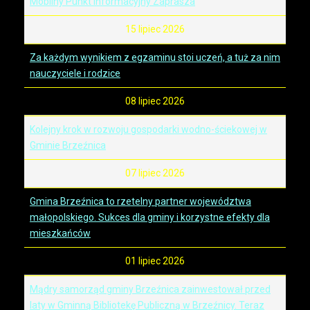
Mobilny Punkt Informacyjny Zaprasza
15 lipiec 2026
Za każdym wynikiem z egzaminu stoi uczeń, a tuż za nim
nauczyciele i rodzice
08 lipiec 2026
Kolejny krok w rozwoju gospodarki wodno-ściekowej w
Gminie Brzeźnica
07 lipiec 2026
Gmina Brzeźnica to rzetelny partner województwa
małopolskiego. Sukces dla gminy i korzystne efekty dla
mieszkańców
01 lipiec 2026
Mądry samorząd gminy Brzeźnica zainwestował przed
laty w Gminną Bibliotekę Publiczną w Brzeźnicy. Teraz