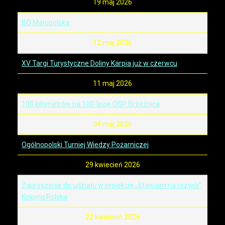
19 maj 2026
BO Małopolska
12 maj 2026
XV Targi Turystyczne Doliny Karpia już w czerwcu
11 maj 2026
100 kilometrów na 100-lecie OSP Brzeźnica
04 maj 2026
Ogólnopolski Turniej Wiedzy Pożarniczej
29 kwiecień 2026
Zaproszenie do udziału w projekcie „Stawiam na rozwój”
Kolping Polska
22 kwiecień 2026