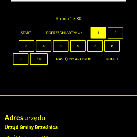
Strona 1 z 30
START
POPRZEDNI ARTYKUŁ
1
2
3
4
5
6
7
8
9
10
NASTĘPNY ARTYKUŁ
KONIEC
Adres
urzędu
Urząd Gminy Brzeźnica