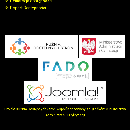
Deklaracja dostępności
Raport Dostępności
Projekt Kuźnia Dostępnych Stron współfinansowany ze środków Ministerstwa
Administracji i Cyfryzacji