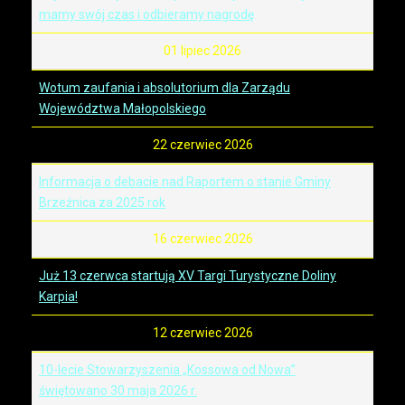
mamy swój czas i odbieramy nagrodę
01 lipiec 2026
Wotum zaufania i absolutorium dla Zarządu
Województwa Małopolskiego
22 czerwiec 2026
Informacja o debacie nad Raportem o stanie Gminy
Brzeźnica za 2025 rok
16 czerwiec 2026
Już 13 czerwca startują XV Targi Turystyczne Doliny
Karpia!
12 czerwiec 2026
10-lecie Stowarzyszenia „Kossowa od Nowa”
świętowano 30 maja 2026 r.