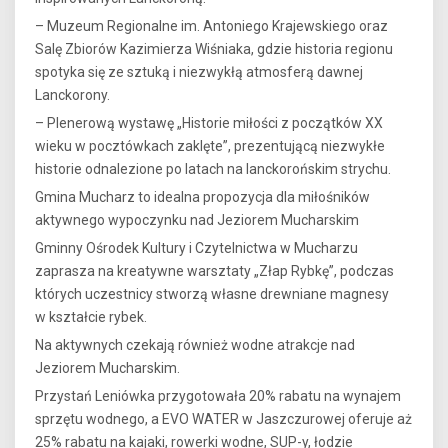
– Muzeum Regionalne im. Antoniego Krajewskiego oraz
Salę Zbiorów Kazimierza Wiśniaka, gdzie historia regionu
spotyka się ze sztuką i niezwykłą atmosferą dawnej
Lanckorony.
– Plenerową wystawę „Historie miłości z początków XX
wieku w pocztówkach zaklęte”, prezentującą niezwykłe
historie odnalezione po latach na lanckorońskim strychu.
Gmina Mucharz to idealna propozycja dla miłośników
aktywnego wypoczynku nad Jeziorem Mucharskim
Gminny Ośrodek Kultury i Czytelnictwa w Mucharzu
zaprasza na kreatywne warsztaty „Złap Rybkę”, podczas
których uczestnicy stworzą własne drewniane magnesy
w kształcie rybek.
Na aktywnych czekają również wodne atrakcje nad
Jeziorem Mucharskim.
Przystań Leniówka przygotowała 20% rabatu na wynajem
sprzętu wodnego, a EVO WATER w Jaszczurowej oferuje aż
25% rabatu na kajaki, rowerki wodne, SUP-y, łodzie