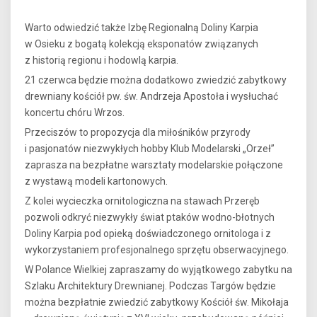
Warto odwiedzić także Izbę Regionalną Doliny Karpia
w Osieku z bogatą kolekcją eksponatów związanych
z historią regionu i hodowlą karpia.
21 czerwca będzie można dodatkowo zwiedzić zabytkowy
drewniany kościół pw. św. Andrzeja Apostoła i wysłuchać
koncertu chóru Wrzos.
Przeciszów to propozycja dla miłośników przyrody
i pasjonatów niezwykłych hobby Klub Modelarski „Orzeł”
zaprasza na bezpłatne warsztaty modelarskie połączone
z wystawą modeli kartonowych.
Z kolei wycieczka ornitologiczna na stawach Przeręb
pozwoli odkryć niezwykły świat ptaków wodno-błotnych
Doliny Karpia pod opieką doświadczonego ornitologa i z
wykorzystaniem profesjonalnego sprzętu obserwacyjnego.
W Polance Wielkiej zapraszamy do wyjątkowego zabytku na
Szlaku Architektury Drewnianej. Podczas Targów będzie
można bezpłatnie zwiedzić zabytkowy Kościół św. Mikołaja