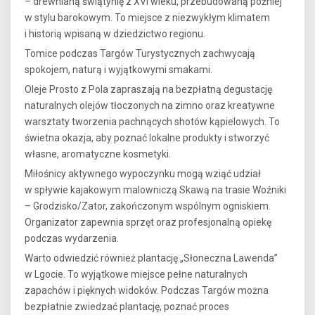
– drewnianą świątynię z XVI wieku, przebudowaną później
w stylu barokowym. To miejsce z niezwykłym klimatem
i historią wpisaną w dziedzictwo regionu.
Tomice podczas Targów Turystycznych zachwycają
spokojem, naturą i wyjątkowymi smakami.
Oleje Prosto z Pola zapraszają na bezpłatną degustację
naturalnych olejów tłoczonych na zimno oraz kreatywne
warsztaty tworzenia pachnących shotów kąpielowych. To
świetna okazja, aby poznać lokalne produkty i stworzyć
własne, aromatyczne kosmetyki.
Miłośnicy aktywnego wypoczynku mogą wziąć udział
w spływie kajakowym malowniczą Skawą na trasie Woźniki
– Grodzisko/Zator, zakończonym wspólnym ogniskiem.
Organizator zapewnia sprzęt oraz profesjonalną opiekę
podczas wydarzenia.
Warto odwiedzić również plantację „Słoneczna Lawenda”
w Lgocie. To wyjątkowe miejsce pełne naturalnych
zapachów i pięknych widoków. Podczas Targów można
bezpłatnie zwiedzać plantację, poznać proces