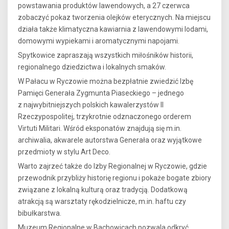
powstawania produktów lawendowych, a 27 czerwca
zobaczyć pokaz tworzenia olejków eterycznych. Na miejscu
działa także klimatyczna kawiarnia z lawendowymi lodami,
domowymi wypiekami i aromatycznymi napojami.
Spytkowice zapraszają wszystkich miłośników historii,
regionalnego dziedzictwa i lokalnych smaków.
W Pałacu w Ryczowie można bezpłatnie zwiedzić Izbę
Pamięci Generała Zygmunta Piaseckiego – jednego
z najwybitniejszych polskich kawalerzystów II
Rzeczypospolitej, trzykrotnie odznaczonego orderem
Virtuti Militari. Wśród eksponatów znajdują się m.in.
archiwalia, akwarele autorstwa Generała oraz wyjątkowe
przedmioty w stylu Art Deco.
Warto zajrzeć także do Izby Regionalnej w Ryczowie, gdzie
przewodnik przybliży historię regionu i pokaże bogate zbiory
związane z lokalną kulturą oraz tradycją. Dodatkową
atrakcją są warsztaty rękodzielnicze, m.in. haftu czy
bibułkarstwa.
Muzeum Regionalne w Bachowicach pozwala odkryć