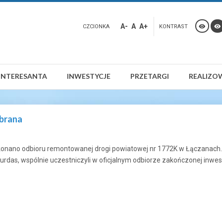
A-
A
A+
CZCIONKA
KONTRAST
INTERESANTA
INWESTYCJE
PRZETARGI
REALIZO
ebrana
okonano odbioru remontowanej drogi powiatowej nr 1772K w Łączanach.
rdas, wspólnie uczestniczyli w oficjalnym odbiorze zakończonej inwest