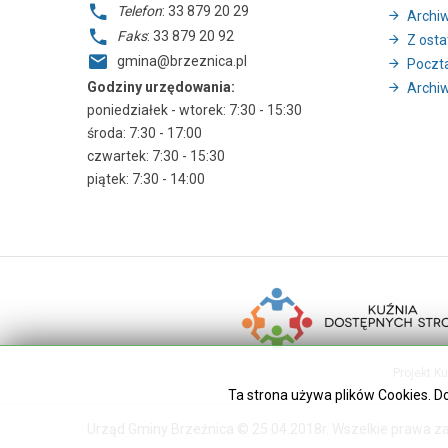
Telefon
: 33 879 20 29
Archi
Faks
: 33 879 20 92
Z ostat
gmina@brzeznica.pl
Poczt
Godziny urzędowania:
Archiw
poniedziałek - wtorek: 7:30 - 15:30
środa: 7:30 - 17:00
czwartek: 7:30 - 15:30
piątek: 7:30 - 14:00
Projekt K
Ta strona używa plików Cookies. D
Urząd Gminy Brzeźnica © 25.04.2018r. Wszelkie prawa z