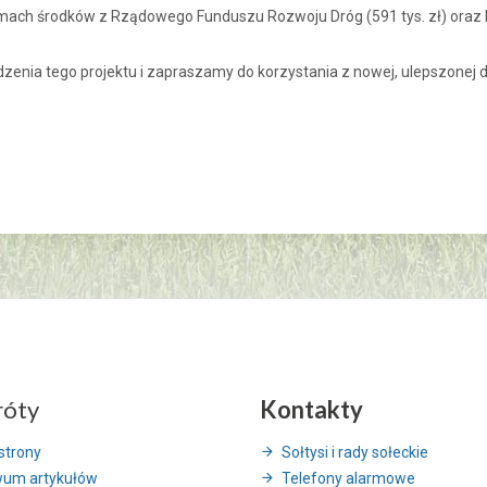
ch środków z Rządowego Funduszu Rozwoju Dróg (591 tys. zł) oraz bu
zenia tego projektu i zapraszamy do korzystania z nowej, ulepszonej d
róty
Kontakty
strony
Sołtysi i rady sołeckie
wum artykułów
Telefony alarmowe