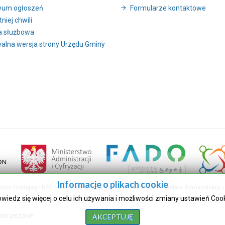
wum ogłoszeń
Formularze kontaktowe
niej chwili
a służbowa
alna wersja strony Urzędu Gminy
Informacje o plikach cookie
uźnia Dostępnych Stron współfinansowany ze środków Ministerstwa Administracji i 
owiedz się więcej o celu ich używania i możliwości zmiany ustawień Coo
astrzeżone.
AKCEPTUJĘ