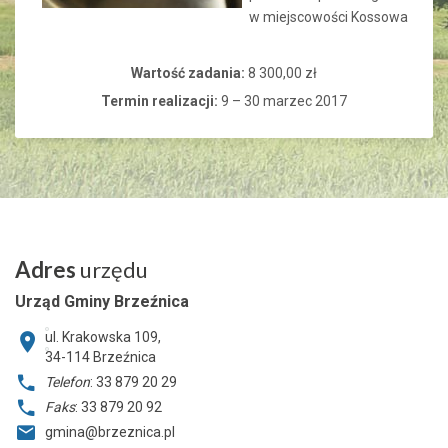
w miejscowości Kossowa
Wartość zadania:
8 300,00 zł
Termin realizacji:
9 – 30 marzec 2017
Adres
urzędu
Urząd Gminy Brzeźnica
ul. Krakowska 109,
34-114
Brzeźnica
Telefon
: 33 879 20 29
Faks
: 33 879 20 92
gmina@brzeznica.pl