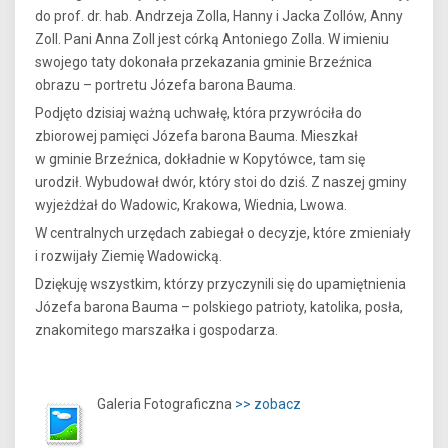
do prof. dr. hab. Andrzeja Zolla, Hanny i Jacka Zollów, Anny
Zoll. Pani Anna Zoll jest córką Antoniego Zolla. W imieniu
swojego taty dokonała przekazania gminie Brzeźnica
obrazu – portretu Józefa barona Bauma.
Podjęto dzisiaj ważną uchwałę, która przywróciła do
zbiorowej pamięci Józefa barona Bauma. Mieszkał
w gminie Brzeźnica, dokładnie w Kopytówce, tam się
urodził. Wybudował dwór, który stoi do dziś. Z naszej gminy
wyjeżdżał do Wadowic, Krakowa, Wiednia, Lwowa.
W centralnych urzędach zabiegał o decyzje, które zmieniały
i rozwijały Ziemię Wadowicką.
Dziękuję wszystkim, którzy przyczynili się do upamiętnienia
Józefa barona Bauma – polskiego patrioty, katolika, posła,
znakomitego marszałka i gospodarza.
Galeria Fotograficzna
>>
zobacz