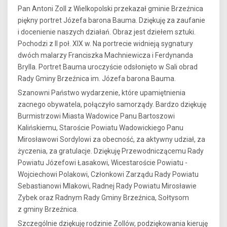
Pan Antoni Zoll z Wielkopolski przekazał gminie Brzeźnica
piękny portret Józefa barona Bauma. Dziękuję za zaufanie
i docenienie naszych działań. Obraz jest dziełem sztuki.
Pochodzi z II poł. XIX w. Na portrecie widnieją sygnatury
dwóch malarzy Franciszka Machniewicza i Ferdynanda
Brylla. Portret Bauma uroczyście odsłonięto w Sali obrad
Rady Gminy Brzeźnica im. Józefa barona Bauma.
Szanowni Państwo wydarzenie, które upamiętnienia
zacnego obywatela, połączyło samorządy. Bardzo dziękuję
Burmistrzowi Miasta Wadowice Panu Bartoszowi
Kalińskiemu, Staroście Powiatu Wadowickiego Panu
Mirosławowi Sordylowi za obecność, za aktywny udział, za
życzenia, za gratulacje. Dziękuję Przewodniczącemu Rady
Powiatu Józefowi Łasakowi, Wicestaroście Powiatu -
Wojciechowi Polakowi, Członkowi Zarządu Rady Powiatu
Sebastianowi Mlakowi, Radnej Rady Powiatu Mirosławie
Zybek oraz Radnym Rady Gminy Brzeźnica, Sołtysom
z gminy Brzeźnica.
Szczególnie dziękuję rodzinie Zollów, podziękowania kieruję