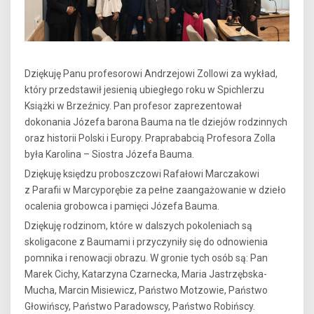
Dziękuję Panu profesorowi Andrzejowi Zollowi za wykład,
który przedstawił jesienią ubiegłego roku w Spichlerzu
Książki w Brzeźnicy. Pan profesor zaprezentował
dokonania Józefa barona Bauma na tle dziejów rodzinnych
oraz historii Polski i Europy. Praprababcią Profesora Zolla
była Karolina – Siostra Józefa Bauma.
Dziękuję księdzu proboszczowi Rafałowi Marczakowi
z Parafii w Marcyporębie za pełne zaangażowanie w dzieło
ocalenia grobowca i pamięci Józefa Bauma.
Dziękuję rodzinom, które w dalszych pokoleniach są
skoligacone z Baumami i przyczyniły się do odnowienia
pomnika i renowacji obrazu. W gronie tych osób są: Pan
Marek Cichy, Katarzyna Czarnecka, Maria Jastrzębska-
Mucha, Marcin Misiewicz, Państwo Motzowie, Państwo
Głowińscy, Państwo Paradowscy, Państwo Robińscy.