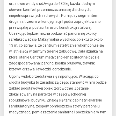
oraz dwie windy o udźwigu do 630 kg każda. Jednym
słowem komfort przemieszczania się dla chorych,
niepełnosprawnych i zdrowych. Pomiędzy segmentem
drugim a trzecim w kondygnacji II piętra zaprojektowano
przewiązkę w postaci tarasu o konstrukcji stalowej.
Oczekując będzie można podziwiać panoramę okolicy
i zrelaksować się. Maksymalna wysokość obiektu to około
13 m, co sprawia, że centrum estetycznie wkomponuje się
w istniejącą w tamtym terenie zabudowę. Cała działka na
której stanie Centrum medyczno-rehabilitacyjne będzie
zagospodarowana: parking, kostka brukowa, trawnik,
krzewy, drzewa, ławeczki, ogrodzenie.
Ogólny widok przedstawia się imponująco. Wracając do
środka budynku to zasadniczą część stanowić w nim będzie
zakład podstawowej opieki zdrowotnej. Zostanie
zlokalizowany na parterze w części wschodniej
i południowej budynku. Znajdą się tam: gabinety lekarskie
i ambulatoryjne, zespoły pomieszczeń strefy personelu
medycznego, pomieszczenia sanitarne i poczekalnie w tym