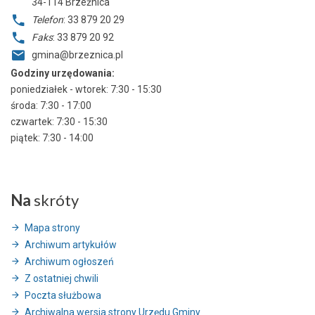
34-114
Brzeźnica
Telefon
: 33 879 20 29
Faks
: 33 879 20 92
gmina@brzeznica.pl
Godziny urzędowania:
poniedziałek - wtorek: 7:30 - 15:30
środa: 7:30 - 17:00
czwartek: 7:30 - 15:30
piątek: 7:30 - 14:00
Na
skróty
Mapa strony
Archiwum artykułów
Archiwum ogłoszeń
Z ostatniej chwili
Poczta służbowa
Archiwalna wersja strony Urzędu Gminy