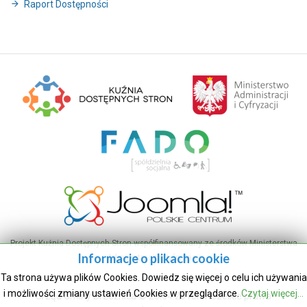
Raport Dostępności
Projekt Kuźnia Dostępnych Stron współfinansowany ze środków Ministerstwa
Informacje o plikach cookie
Administracji i Cyfryzacji
Ta strona używa plików Cookies. Dowiedz się więcej o celu ich używania
i możliwości zmiany ustawień Cookies w przeglądarce.
Czytaj więcej...
Urząd Gminy Brzeźnica © 25.04.2018r. Wszelkie prawa