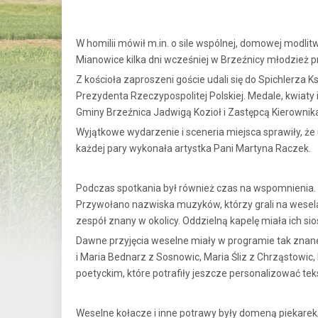
W homilii mówił m.in. o sile wspólnej, domowej modli
Mianowice kilka dni wcześniej w Brzeźnicy młodzież p
Z kościoła zaproszeni goście udali się do Spichlerza
Prezydenta Rzeczypospolitej Polskiej. Medale, kwiaty
Gminy Brzeźnica Jadwigą Kozioł i Zastępcą Kierownik
Wyjątkowe wydarzenie i sceneria miejsca sprawiły, 
każdej pary wykonała artystka Pani Martyna Raczek.
Podczas spotkania był również czas na wspomnienia. 
Przywołano nazwiska muzyków, którzy grali na weselach
zespół znany w okolicy. Oddzielną kapelę miała ich si
Dawne przyjęcia weselne miały w programie tak znane 
i Maria Bednarz z Sosnowic, Maria Śliz z Chrząstowic
poetyckim, które potrafiły jeszcze personalizować tek
Weselne kołacze i inne potrawy były domeną piekarek