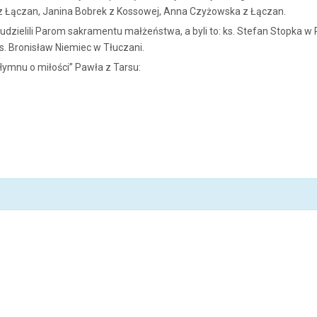
z Łączan, Janina Bobrek z Kossowej, Anna Czyżowska z Łączan.
dzielili Parom sakramentu małżeństwa, a byli to: ks. Stefan Stopka w P
s. Bronisław Niemiec w Tłuczani.
mnu o miłości” Pawła z Tarsu: