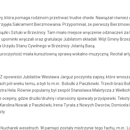
twy, która pomaga rodzinom przetrwać trudne chwile. Nawiązał również 
rzyjęła Sakrament Bierzmowania. Przypomniał, że pierwszy Bierzmowani
 Książki i Sztuki w Brzeźnicy. Tam miało miejsce wręczenie odznaczeń z
 i upominki wręczali oraz gratulacje Jubilatom składali: Wójt Gminy B
a Urzędu Stanu Cywilnego w Brzeźnicy Jolantą Bacą.
że uroczystość miała kunsztowną oprawę wokalno-muzyczną. Recital ar
Z opowieści Jubilatów Wiesława Jarguz poczyniła zapisy, które wnoszą
 pół wieku temu, a byli to m.in.: Bobulki z Paszkówki. Trzech braci Bo
ostra Hela. Równie popularny był zespół Stanisława Maletycza z Wielkich
ocepiny, gdzie drużki/druhny i starościny śpiewały przyśpiewki. Teksty
, Karolina Nowak z Paszkówki, Irena Tyrała z Nowych Dworów, Domicela
sty.
/kucharek weselnych. W pamięci zostały mistrzynie tego fachu, m.in.: 