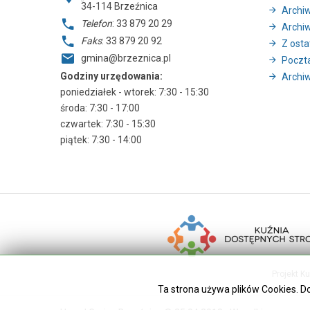
34-114
Brzeźnica
Archi
Telefon
: 33 879 20 29
Archi
Faks
: 33 879 20 92
Z ostat
gmina@brzeznica.pl
Poczt
Godziny urzędowania:
Archiw
poniedziałek - wtorek: 7:30 - 15:30
środa: 7:30 - 17:00
czwartek: 7:30 - 15:30
piątek: 7:30 - 14:00
Projekt K
Ta strona używa plików Cookies. D