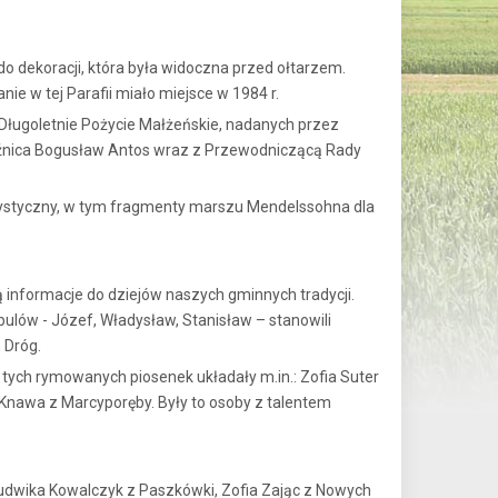
do dekoracji, która była widoczna przed ołtarzem.
e w tej Parafii miało miejsce w 1984 r.
a Długoletnie Pożycie Małżeńskie, nadanych przez
rzeźnica Bogusław Antos wraz z Przewodniczącą Rady
tystyczny, w tym fragmenty marszu Mendelssohna dla
 informacje do dziejów naszych gminnych tradycji.
bulów - Józef, Władysław, Stanisław – stanowili
 Dróg.
 tych rymowanych piosenek układały m.in.: Zofia Suter
 Knawa z Marcyporęby. Były to osoby z talentem
Ludwika Kowalczyk z Paszkówki, Zofia Zając z Nowych