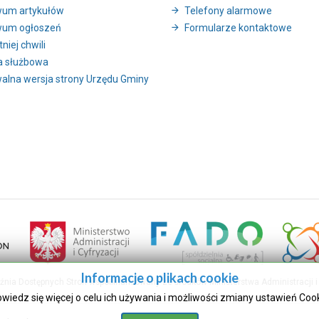
wum artykułów
Telefony alarmowe
wum ogłoszeń
Formularze kontaktowe
niej chwili
a służbowa
alna wersja strony Urzędu Gminy
Informacje o plikach cookie
uźnia Dostępnych Stron współfinansowany ze środków Ministerstwa Administracji i 
owiedz się więcej o celu ich używania i możliwości zmiany ustawień Coo