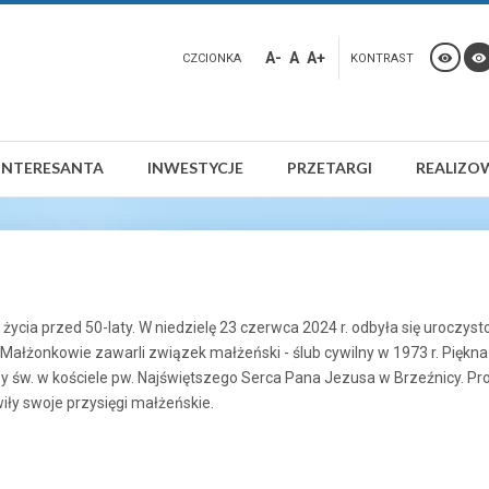
A-
A
A+
CZCIONKA
KONTRAST
INTERESANTA
INWESTYCJE
PRZETARGI
REALIZO
życia przed 50-laty. W niedzielę 23 czerwca 2024 r. odbyła się uroczys
 Małżonkowie zawarli związek małżeński - ślub cywilny w 1973 r. Piękn
 św. w kościele pw. Najświętszego Serca Pana Jezusa w Brzeźnicy. Pro
wiły swoje przysięgi małżeńskie.