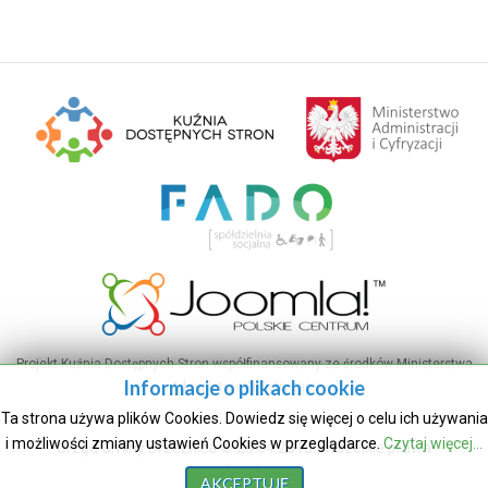
Projekt Kuźnia Dostępnych Stron współfinansowany ze środków Ministerstwa
Informacje o plikach cookie
Administracji i Cyfryzacji
Ta strona używa plików Cookies. Dowiedz się więcej o celu ich używania
i możliwości zmiany ustawień Cookies w przeglądarce.
Czytaj więcej...
Urząd Gminy Brzeźnica © 25.04.2018r. Wszelkie prawa
zastrzeżone.
AKCEPTUJĘ