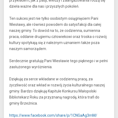
przykładem, jak z pasji, wiedzy i zaangażowania rodzą się
dzieła ważne dla nas i przyszłych pokoleń.
Ten sukces jest nie tylko osobistym osiągnięciem Pani
Wiesławy, ale również powodem do satysfakcji dla całej
naszej gminy. To dowód na to, że codzienna, sumienna
praca, oddanie drugiemu człowiekowi oraz troska o rozwój
kultury spotykają się z należnym uznaniem także poza
naszym samorządem.
Serdecznie gratuluję Pani Wiesławie tego pięknego i w pełni
zasłużonego wyróżnienia.
Dziękuję za serce wkładane w codzienną pracę, za
życzliwość oraz wkład w rozwój życia kulturalnego naszej
gminy. Bardzo dziękuję Kapitule Konkursu Małopolski
Bibliotekarz Roku za przyznaną nagrodę, która trafi do
gminy Brzeźnica.
https://www.facebook.com/share/p/1CNGaAg3mM/