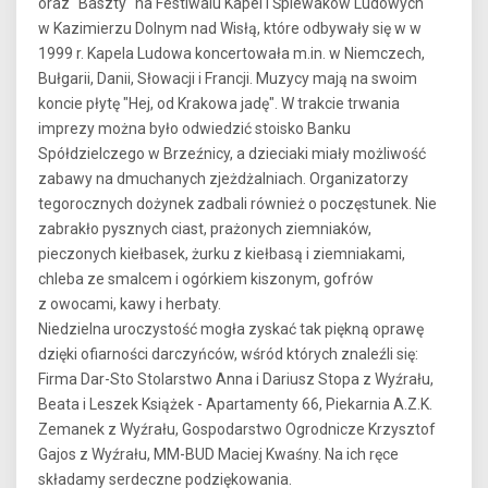
oraz "Baszty" na Festiwalu Kapel i Śpiewaków Ludowych
w Kazimierzu Dolnym nad Wisłą, które odbywały się w w
1999 r. Kapela Ludowa koncertowała m.in. w Niemczech,
Bułgarii, Danii, Słowacji i Francji. Muzycy mają na swoim
koncie płytę "Hej, od Krakowa jadę". W trakcie trwania
imprezy można było odwiedzić stoisko Banku
Spółdzielczego w Brzeźnicy, a dzieciaki miały możliwość
zabawy na dmuchanych zjeżdżalniach. Organizatorzy
tegorocznych dożynek zadbali również o poczęstunek. Nie
zabrakło pysznych ciast, prażonych ziemniaków,
pieczonych kiełbasek, żurku z kiełbasą i ziemniakami,
chleba ze smalcem i ogórkiem kiszonym, gofrów
z owocami, kawy i herbaty.
Niedzielna uroczystość mogła zyskać tak piękną oprawę
dzięki ofiarności darczyńców, wśród których znaleźli się:
Firma Dar-Sto Stolarstwo Anna i Dariusz Stopa z Wyźrału,
Beata i Leszek Książek - Apartamenty 66, Piekarnia A.Z.K.
Zemanek z Wyźrału, Gospodarstwo Ogrodnicze Krzysztof
Gajos z Wyźrału, MM-BUD Maciej Kwaśny. Na ich ręce
składamy serdeczne podziękowania.