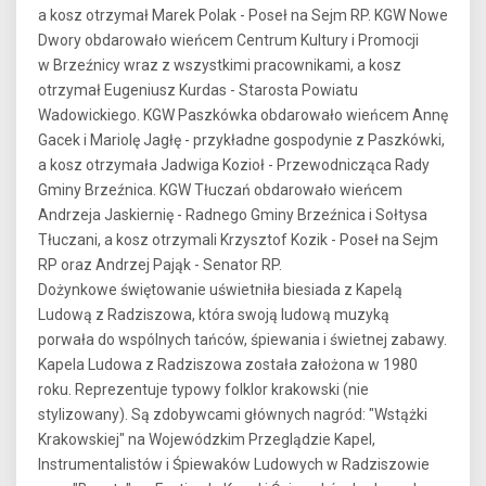
a kosz otrzymał Marek Polak - Poseł na Sejm RP. KGW Nowe
Dwory obdarowało wieńcem Centrum Kultury i Promocji
w Brzeźnicy wraz z wszystkimi pracownikami, a kosz
otrzymał Eugeniusz Kurdas - Starosta Powiatu
Wadowickiego. KGW Paszkówka obdarowało wieńcem Annę
Gacek i Mariolę Jagłę - przykładne gospodynie z Paszkówki,
a kosz otrzymała Jadwiga Kozioł - Przewodnicząca Rady
Gminy Brzeźnica. KGW Tłuczań obdarowało wieńcem
Andrzeja Jaskiernię - Radnego Gminy Brzeźnica i Sołtysa
Tłuczani, a kosz otrzymali Krzysztof Kozik - Poseł na Sejm
RP oraz Andrzej Pająk - Senator RP.
Dożynkowe świętowanie uświetniła biesiada z Kapelą
Ludową z Radziszowa, która swoją ludową muzyką
porwała do wspólnych tańców, śpiewania i świetnej zabawy.
Kapela Ludowa z Radziszowa została założona w 1980
roku. Reprezentuje typowy folklor krakowski (nie
stylizowany). Są zdobywcami głównych nagród: "Wstążki
Krakowskiej" na Wojewódzkim Przeglądzie Kapel,
Instrumentalistów i Śpiewaków Ludowych w Radziszowie