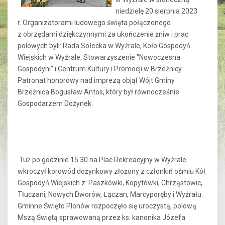
niedzielę 20 sierpnia 2023
r. Organizatorami ludowego święta połączonego
z obrzędami dziękczynnymi za ukończenie żniw i prac
polowych byli: Rada Sołecka w Wyźrale, Koło Gospodyń
Wiejskich w Wyźrale, Stowarzyszenie "Nowoczesna
Gospodyni" i Centrum Kultury i Promocji w Brzeźnicy.
Patronat honorowy nad imprezą objął Wójt Gminy
Brzeźnica Bogusław Antos, który był równocześnie
Gospodarzem Dożynek.
Tuż po godzinie 15.30 na Plac Rekreacyjny w Wyźrale
wkroczył korowód dożynkowy złożony z członkiń ośmiu Kół
Gospodyń Wiejskich z: Paszkówki, Kopytówki, Chrząstowic,
Tłuczani, Nowych Dworów, Łączan, Marcyporęby i Wyźrału.
Gminne Święto Plonów rozpoczęło się uroczystą, polową
Mszą Świętą sprawowaną przez ks. kanonika Józefa