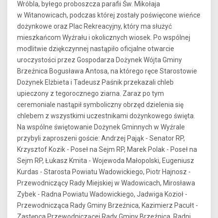
Wróbla, byłego proboszcza parafii Św. Mikołaja
w Witanowicach, podczas której zostały poświęcone wieńce
dożynkowe oraz Plac Rekreacyjny, który ma służyć
mieszkańcom Wyźrału i okolicznych wiosek. Po wspólnej
modlitwie dziękczynnej nastąpiło oficjalne otwarcie
uroczystości przez Gospodarza Dożynek Wójta Gminy
Brzeźnica Bogusława Antosa, na którego ręce Starostowie
Dożynek Elżbieta i Tadeusz Paśnik przekazali chleb
upieczony z tegorocznego ziarna. Zaraz po tym
ceremoniale nastąpił symboliczny obrzęd dzielenia się
chlebem z wszystkimi uczestnikami dożynkowego święta.
Na wspólne świętowanie Dożynek Gminnych w Wyźrale
przybyli zaproszeni goście: Andrzej Pająk - Senator RP,
Krzysztof Kozik - Poseł na Sejm RP, Marek Polak - Poseł na
Sejm RP, Łukasz Kmita - Wojewoda Małopolski, Eugeniusz
Kurdas - Starosta Powiatu Wadowickiego, Piotr Hajnosz -
Przewodniczący Rady Miejskiej w Wadowicach, Mirosława
Zybek - Radna Powiatu Wadowickiego, Jadwiga Kozioł -
Przewodnicząca Rady Gminy Brzeźnica, Kazimierz Pacułt -
Zastępca Przewodniczącej Rady Gminy Brzeźnica, Radni