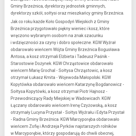
Gminy Brzeźnica, dyrektorzy jednostek gminnych,
dyrektorzy szkół, sołtysi oraz mieszkańcy gminy Brzeźnica.
Jak co roku każde Koło Gospodyń Wiejskich z Gminy
Brzeźnica przygotowało piękny wieniec i kosz, które
wręczono wybranym osobom na znak szacunku
i wdzięczności za czyny i dobro społeczne. KGW Wyźrał
obdarowało wieńcem Wójta Gminy Brzeźnica Bogusława
Antosa, a kosz otrzymali Elżbieta i Tadeusz Paśnik -
Starostowie Dożynek. KGW Chrząstowice obdarowało
wieńcem Marię Grochal - Sołtysa Chrząstowic, a kosz
otrzymał Łukasz Kmita - Wojewoda Małopolski. KGW
Kopytówka obdarowało wieńcem Katarzynę Bogdanowicz -
Sołtysa Kopytówki, a kosz otrzymał Piotr Hajnosz -
Przewodniczący Rady Miejskiej w Wadowicach. KGW
Łączany obdarowało wieńcem Irenę Czyżowską, a kosz
otrzymały Lucyna Przystał - Sołtys Wyźrału i Edyta Przystał
- Radna Gminy Brzeźnica. KGW Marcyporęba obdarowało
wieńcem Zofię i Andrzeja Pyrków najstarszych rolników
w Marcyporębie, którzy gospodarują do chwili obecnej,