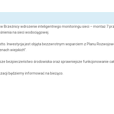
m w Brzeźnicy wdrożenie inteligentnego monitoringu sieci – montaż 7 pr
śnienia na sieci wodociągowej.
utto. Inwestycja jest objęta bezzwrotnym wsparciem z Planu Rozwojow
ach wiejskich”.
ze bezpieczeństwo środowiska oraz sprawniejsze funkcjonowanie całej
lizacji będziemy informować na bieżąco.