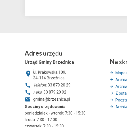
Adres
urzędu
Na
sk
Urząd Gminy Brzeźnica
ul. Krakowska 109,
Mapa 
34-114
Brzeźnica
Archi
Telefon
: 33 879 20 29
Archi
Faks
: 33 879 20 92
Z ostat
gmina@brzeznica.pl
Poczt
Godziny urzędowania:
Archiw
poniedziałek - wtorek: 7:30 - 15:30
środa: 7:30 - 17:00
czwartek: 7:30 - 15:30