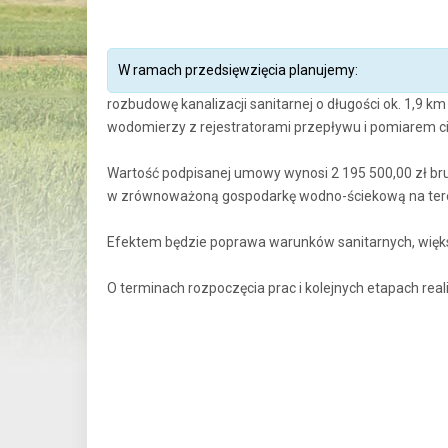
W ramach przedsięwzięcia planujemy:
rozbudowę kanalizacji sanitarnej o długości ok. 1,9 k
wodomierzy z rejestratorami przepływu i pomiarem ci
Wartość podpisanej umowy wynosi 2 195 500,00 zł br
w zrównoważoną gospodarkę wodno-ściekową na teren
Efektem będzie poprawa warunków sanitarnych, więks
O terminach rozpoczęcia prac i kolejnych etapach rea