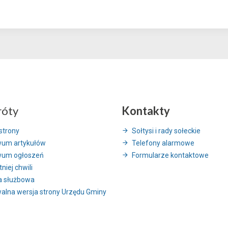
róty
Kontakty
strony
Sołtysi i rady sołeckie
wum artykułów
Telefony alarmowe
wum ogłoszeń
Formularze kontaktowe
niej chwili
a służbowa
alna wersja strony Urzędu Gminy