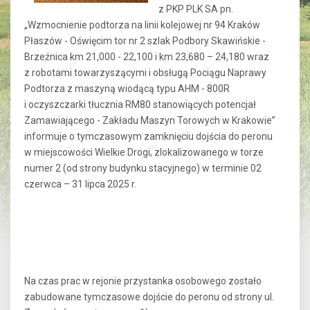
z PKP PLK SA pn.
„Wzmocnienie podtorza na linii kolejowej nr 94 Kraków
Płaszów - Oświęcim tor nr 2 szlak Podbory Skawińskie -
Brzeźnica km 21,000 - 22,100 i km 23,680 – 24,180 wraz
z robotami towarzyszącymi i obsługą Pociągu Naprawy
Podtorza z maszyną wiodącą typu AHM - 800R
i oczyszczarki tłucznia RM80 stanowiących potencjał
Zamawiającego - Zakładu Maszyn Torowych w Krakowie”
informuje o tymczasowym zamknięciu dojścia do peronu
w miejscowości Wielkie Drogi, zlokalizowanego w torze
numer 2 (od strony budynku stacyjnego) w terminie 02
czerwca – 31 lipca 2025 r.
Na czas prac w rejonie przystanka osobowego zostało
zabudowane tymczasowe dojście do peronu od strony ul.