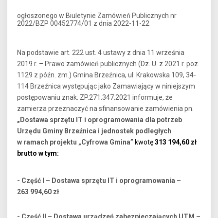
ogłoszonego w Biuletynie Zamówień Publicznych nr
2022/BZP 00452774/01 z dnia 2022-11-22
Na podstawie art. 222 ust. 4 ustawy z dnia 11 września
2019 r. – Prawo zamówień publicznych (Dz. U. z 2021 r. poz.
1129 z późn. zm.) Gmina Brzeźnica, ul. Krakowska 109, 34-
114 Brzeźnica występując jako Zamawiający w niniejszym
postępowaniu znak. ZP.271.347.2021 informuje, że
zamierza przeznaczyć na sfinansowanie zamówienia pn.
„Dostawa sprzętu IT i oprogramowania dla potrzeb
Urzędu Gminy Brzeźnica i jednostek podległych
w ramach projektu „Cyfrowa Gmina”
kwotę
313 194,60
zł
brutto w tym:
- Część I – Dostawa sprzętu IT i oprogramowania –
263 994,60 zł
- Część II – Dostawa urządzeń zabezpieczających UTM –