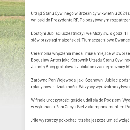
Urząd Stanu Cywilnego w Brzeźnicy w kwietniu 2024 r
wnioski do Prezydenta RP. Po pozytywnym rozpatrzen
Dostojni Jubilaci uczestniczyli we Mszy św. o godz. 
słów przysięgi małżeńskiej. Tłumacząc słowa Ewangeli
Ceremonia wręczenia medali miała miejsce w Dworze 
Bogusław Antos jako Kierownik Urzędu Stanu Cywiln
Jolantą Bacą gratulowali Jubilatom zacnej rocznicy 50
Zarówno Pan Wojewoda, jak i Szanowni Jubilaci podziw
i plany nowej działalności. Wszyscy wyrażali pozytywn
W finale uroczystości goście udali się do Podziemi 
w wykonaniu Pani Cecylii Biel z akompaniamentem Pa
„Nie wystarczy pokochać, trzeba jeszcze umieć wziąć tę