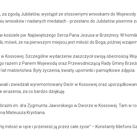
., za zgodą Jubilatów, wystąpił ze stosownymi wnioskami do Wojewody 
iu wniosków i nadanych medalach - przesłano do Jubilatów pisemne z
11 w kościele pw. Najświętszego Serca Pana Jezusa w Brzeźnicy. W homil
i, mówił, że na pierwszym miejscu jest miłość do Boga, później wzajem
w Kossowej. Szczególne wydarzenie zaszczycił swoją obecnością Wojew
ego razem z Panem Wojewodą oraz Przewodniczącą Rady Gminy Brzeźni
 lat małżeństwa. Były życzenia, kwiaty, upominki i pamiątkowe zdjęcia.
iali i zwiedzali wyremontowany Dwór w Kossowej oraz uporządkowany pa
e wrażenia, za co bardzo dziękuję.
Wyobraźni im. dra Zygmunta Jaworskiego w Dworze w Kossowej. Tam w ro
na Mateusza Krystiana.
 miłość w ręce i przenieść ją przez całe życie” – Konstanty Ildefons Ga