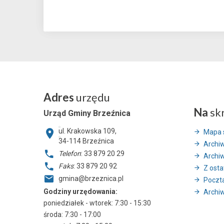
Adres
urzędu
Na
sk
Urząd Gminy Brzeźnica
ul. Krakowska 109,
Mapa 
34-114
Brzeźnica
Archi
Telefon
: 33 879 20 29
Archi
Faks
: 33 879 20 92
Z ostat
gmina@brzeznica.pl
Poczt
Godziny urzędowania:
Archiw
poniedziałek - wtorek: 7:30 - 15:30
środa: 7:30 - 17:00