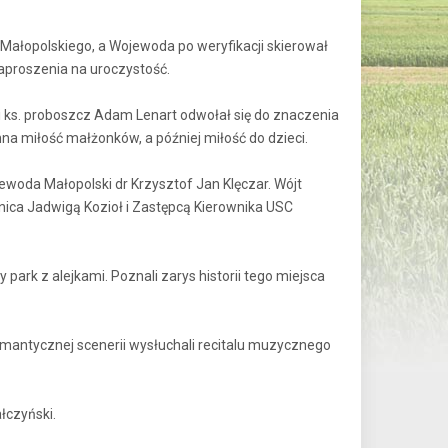
Małopolskiego, a Wojewoda po weryfikacji skierował
aproszenia na uroczystość.
ii ks. proboszcz Adam Lenart odwołał się do znaczenia
na miłość małżonków, a później miłość do dzieci.
oda Małopolski dr Krzysztof Jan Klęczar. Wójt
ca Jadwigą Kozioł i Zastępcą Kierownika USC
rk z alejkami. Poznali zarys historii tego miejsca
mantycznej scenerii wysłuchali recitalu muzycznego
łczyński.