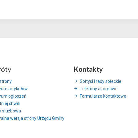
róty
Kontakty
strony
Sołtysi i rady sołeckie
wum artykułów
Telefony alarmowe
wum ogłoszeń
Formularze kontaktowe
niej chwili
a służbowa
alna wersja strony Urzędu Gminy