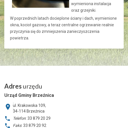
wymieniona instalacja
oraz grzejniki.
W poprzednich latach docieplone ściany i dach, wymienione
okna, kocioł gazowy, a teraz centralne ogrzewanie realnie
przyczynia się do zmniejszenia zanieczyszczenia
powietrza.
Adres
urzędu
Urząd Gminy Brzeźnica
ul. Krakowska 109,
34-114
Brzeźnica
Telefon
: 33 879 20 29
Faks
: 33 879 20 92