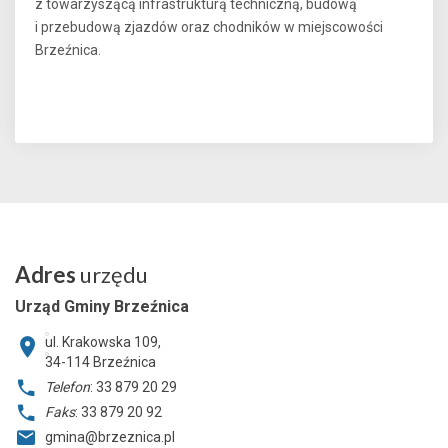
z towarzyszącą infrastrukturą techniczną, budową
i przebudową zjazdów oraz chodników w miejscowości
Brzeźnica.
Adres
urzędu
Urząd Gminy Brzeźnica
ul. Krakowska 109,
34-114
Brzeźnica
Telefon
: 33 879 20 29
Faks
: 33 879 20 92
gmina@brzeznica.pl