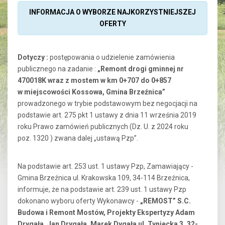
INFORMACJA O WYBORZE NAJKORZYSTNIEJSZEJ
OFERTY
Dotyczy :
postępowania o udzielenie zamówienia
publicznego na zadanie :
„
Remont drogi gminnej nr
470018K wraz z mostem w km 0+707 do 0+857
w miejscowości Kossowa, Gmina Brzeźnica
”
prowadzonego w trybie podstawowym bez negocjacji na
podstawie art. 275 pkt 1 ustawy z dnia 11 września 2019
roku Prawo zamówień publicznych (Dz. U. z 2024 roku
poz. 1320 ) zwana dalej „ustawą Pzp”.
Na podstawie art. 253 ust. 1 ustawy Pzp, Zamawiający -
Gmina Brzeźnica ul. Krakowska 109, 34-114 Brzeźnica,
informuje, że na podstawie art. 239 ust. 1 ustawy Pzp
dokonano wyboru oferty Wykonawcy -
„REMOST” S.C.
Budowa i Remont Mostów, Projekty Ekspertyzy Adam
Drygała, Jan Drygała, Marek Dygała ul. Tyniecka 3, 32-