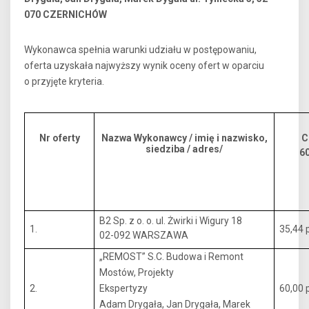
070 CZERNICHÓW
Wykonawca spełnia warunki udziału w postępowaniu,
oferta uzyskała najwyższy wynik oceny ofert w oparciu
o przyjęte kryteria.
Nr oferty
Nazwa Wykonawcy / imię i nazwisko,
C
siedziba / adres/
60
B2 Sp. z o. o. ul. Żwirki i Wigury 18
1.
35,44 p
02-092 WARSZAWA
„REMOST” S.C. Budowa i Remont
Mostów, Projekty
2.
Ekspertyzy
60,00 p
Adam Drygała, Jan Drygała, Marek