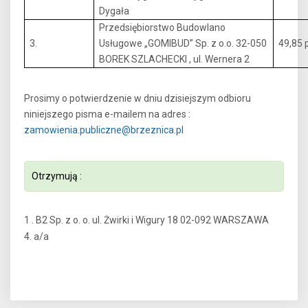
Dygała
Przedsiębiorstwo Budowlano
3.
Usługowe „GOMIBUD” Sp. z o.o. 32-050
49,85 p
BOREK SZLACHECKI , ul. Wernera 2
Prosimy o potwierdzenie w dniu dzisiejszym odbioru
niniejszego pisma e-mailem na adres :
zamowienia.publiczne@brzeznica.pl
Otrzymują :
1 . B2 Sp. z o. o. ul. Żwirki i Wigury 18 02-092 WARSZAWA
4. a/a