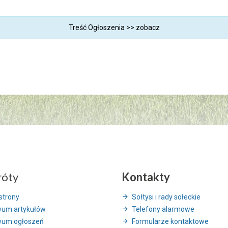
Treść Ogłoszenia >>
zobacz
róty
Kontakty
strony
Sołtysi i rady sołeckie
wum artykułów
Telefony alarmowe
wum ogłoszeń
Formularze kontaktowe