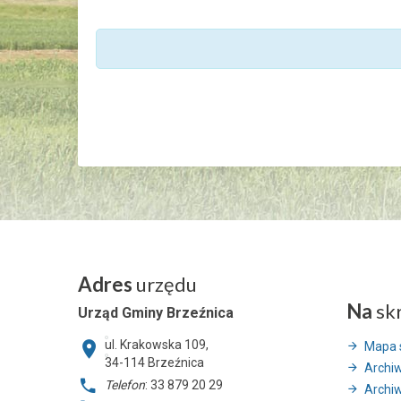
Adres
urzędu
Na
sk
Urząd Gminy Brzeźnica
ul. Krakowska 109,
Mapa 
34-114
Brzeźnica
Archi
Telefon
: 33 879 20 29
Archi