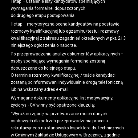
I etap – ustalenie listy kandydatów spełniających
wymagania formalne, dopuszczonych
do drugiego etapu postępowania.
II etap – merytoryczna ocena kandydatów na podstawie
rozmowy kwalifikacyjnej lub egzaminu/testu i rozmowy
kwalifikacyjnej z zakresu zagadnień określonych w pkt. 2 i 3
niniejszego ogłoszenia o naborze.
Po przeprowadzeniu analizy dokumentów aplikacyjnych –
osoby spełniające wymagania formalne zostaną
dopuszczone do kolejnego etapu.
O terminie rozmowy kwalifikacyjnej / teście kandydaci
zostaną poinformowani indywidualnie drogą telefoniczną
lub na wskazany adres e-mail.
Wymagane dokumenty aplikacyjne: list motywacyjny,
życiorys - CV winny być opatrzone klauzulą:
”Wyrażam zgodę na przetwarzanie moich danych
osobowych dla potrzeb przeprowadzenia procesu
rekrutacyjnego na stanowisko Inspektora ds. technicznych
w Gminnym Zakładzie Usługowym w Brzeźnicy, zgodnie