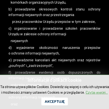
komórkach organizacyjnych Urzędu,
b) prowadzenie okresowych kontroli stanu ochrony
informacji niejawnych oraz przestrzegania
przez pracowników Urzędu przepisów w tym zakresie,
c) organizowanie i prowadzenie szkoleń pracowników
Urzędu w zakresie ochrony informacji
niejawnych
d) wyjaśnienie okoliczności naruszenia przepisów
o ochronie informacji niejawnych,
e) prowadzenie kancelarii akt niejawnych oraz rejestrów
„poufnych” i „zastrzeżonych”,
f) prowadzenie ewidencji osób dopuszczonych do
informacji niejawnych oraz aktualizacja
Informacje o plikach cookie
wykazów stanowisk,
Ta strona używa plików Cookies. Dowiedz się więcej o celu ich używania
g) współpraca z podmiotami zewnętrznymi w zakresie
i możliwości zmiany ustawień Cookies w przeglądarce.
Czytaj więcej...
ochrony informacji niejawnych,
AKCEPTUJĘ
oraz