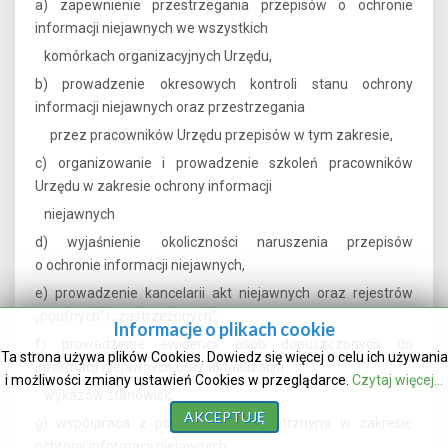
a) zapewnienie przestrzegania przepisów o ochronie
informacji niejawnych we wszystkich
komórkach organizacyjnych Urzędu,
b) prowadzenie okresowych kontroli stanu ochrony
informacji niejawnych oraz przestrzegania
przez pracowników Urzędu przepisów w tym zakresie,
c) organizowanie i prowadzenie szkoleń pracowników
Urzędu w zakresie ochrony informacji
niejawnych
d) wyjaśnienie okoliczności naruszenia przepisów
o ochronie informacji niejawnych,
e) prowadzenie kancelarii akt niejawnych oraz rejestrów
„poufnych” i „zastrzeżonych”,
Informacje o plikach cookie
f) prowadzenie ewidencji osób dopuszczonych do
Ta strona używa plików Cookies. Dowiedz się więcej o celu ich używania
informacji niejawnych oraz aktualizacja
i możliwości zmiany ustawień Cookies w przeglądarce.
Czytaj więcej...
wykazów stanowisk,
AKCEPTUJĘ
g) współpraca z podmiotami zewnętrznymi w zakresie
ochrony informacji niejawnych,