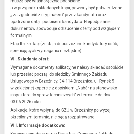
muszą być własnoręcznie podpisane
a w przypadku składanych kopii, powinny być potwierdzone
„ za zgodność z oryginałem” przez kandydata oraz
opatrzone datą i podpisem kandydata. Niepodpisanie
dokumentów spowoduje odrzucenie oferty pod względem
formalnym.
Etap II rekrutacji(zostają dopuszczone kandydatury osób,
spełniających wymagania niezbędne)
VII. Składanie ofert:
Wymagane dokumenty aplikacyjne należy składać osobiście
lub przesłać pocztą do siedziby Gminnego Zakładu
Usługowego w Brzeźnicy, 34-114 Brzeźnica, ul. Rynek 5
w zaklejonej kopercie z dopiskiem „Nabór na stanowisko
inspektora do spraw technicznych” w terminie do dnia
03.06.2026 roku.
Aplikacje, które wpłyną do GZU w Brzeźnicy po wyżej
określonym terminie, nie będą rozpatrywane.
VIII. Informacje dodatkowe:
Komisja powołana przez Dyrektora Gminnego Zakładu