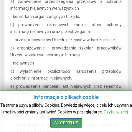
a) zapewnienie przestrzegania przepisów o ochronie
informacji niejawnych we wszystkich
komórkach organizacyjnych Urzędu,
b) prowadzenie okresowych kontroli stanu ochrony
informacji niejawnych oraz przestrzegania
przez pracowników Urzędu przepisów w tym zakresie,
c) organizowanie i prowadzenie szkoleń pracowników
Urzędu w zakresie ochrony informacji
niejawnych
d) wyjaśnienie okoliczności naruszenia przepisów
o ochronie informacji niejawnych,
e) prowadzenie kancelarii akt niejawnych oraz rejestrów
„poufnych” i „zastrzeżonych”,
Informacje o plikach cookie
f) prowadzenie ewidencji osób dopuszczonych do
Ta strona używa plików Cookies. Dowiedz się więcej o celu ich używania
informacji niejawnych oraz aktualizacja
i możliwości zmiany ustawień Cookies w przeglądarce.
Czytaj więcej...
wykazów stanowisk,
AKCEPTUJĘ
g) współpraca z podmiotami zewnętrznymi w zakresie
ochrony informacji niejawnych,