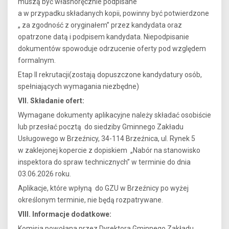
muszą być własnoręcznie podpisane
a w przypadku składanych kopii, powinny być potwierdzone
„ za zgodność z oryginałem” przez kandydata oraz
opatrzone datą i podpisem kandydata. Niepodpisanie
dokumentów spowoduje odrzucenie oferty pod względem
formalnym.
Etap II rekrutacji(zostają dopuszczone kandydatury osób,
spełniających wymagania niezbędne)
VII. Składanie ofert:
Wymagane dokumenty aplikacyjne należy składać osobiście
lub przesłać pocztą do siedziby Gminnego Zakładu
Usługowego w Brzeźnicy, 34-114 Brzeźnica, ul. Rynek 5
w zaklejonej kopercie z dopiskiem „Nabór na stanowisko
inspektora do spraw technicznych” w terminie do dnia
03.06.2026 roku.
Aplikacje, które wpłyną do GZU w Brzeźnicy po wyżej
określonym terminie, nie będą rozpatrywane.
VIII. Informacje dodatkowe:
Komisja powołana przez Dyrektora Gminnego Zakładu