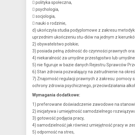
 polityka społeczna,
 psychologia,
 socjologia,
 nauki o rodzinie,
d) ukończyła studia podyplomowe z zakresu metodyki i m
uprzednim ukończeniu stu-diów na jednym z kierunków
2) obywatelstwo polskie;
3) posiada pełną zdolność do czynności prawnych oraz
4) niekaralność za umyślne przestępstwo lub umyśln
5) nie figuruje w bazie danych Rejestru Sprawców Pr
6) Stan zdrowia pozwalający na zatrudnienie na okre
7) Znajomość regulacji prawnych z zakresu: pomocy sp
ochrony zdrowia psychicznego, przeciwdziałania alko
Wymagania dodatkowe:
1) preferowane doświadczenie zawodowe na stanowis
2) inicjatywa i umiejętność samodzielnego rozwiązy
3) gotowość podjęcia pracy,
4) samodzielność jak również umiejętność pracy w ze
5) odporność na stres,