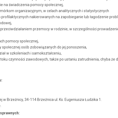
nie na świadczenia pomocy społecznej,
órkom organizacyjnym, w celach analitycznych i statystycznych
ch profilaktycznych nakierowanych na zapobieganie lub łagodzenie pro
odowej,
przeciwdziałaniem przemocy w rodzinie, w szczególności prowadzenie
ach pomocy społecznej,
y społecznej osób zobowiązanych do jej ponoszenia,
iał w szkoleniach i samokształceniu,
oku czynności zawodowych, także po ustaniu zatrudnienia, chyba że dz
u:
w Brzeźnicy, 34-114 Brzeźnica ul. Ks. Eugeniusza Łudzika 1.
.
osprawnych: