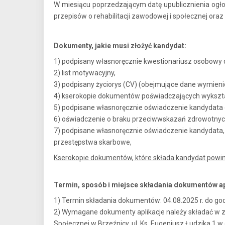
W miesiącu poprzedzającym datę upublicznienia og
przepisów o rehabilitacji zawodowej i społecznej ora
Dokumenty, jakie musi złożyć kandydat:
1) podpisany własnoręcznie kwestionariusz osobowy dl
2) list motywacyjny,
3) podpisany życiorys (CV) (obejmujące dane wymienio
4) kserokopie dokumentów poświadczających wykształce
5) podpisane własnoręcznie oświadczenie kandydata o
6) oświadczenie o braku przeciwwskazań zdrowotnych
7) podpisane własnoręcznie oświadczenie kandydata,
przestępstwa skarbowe,
Kserokopie dokumentów, które składa kandydat powin
Termin, sposób i miejsce składania dokumentów ap
1) Termin składania dokumentów: 04.08.2025 r. do go
2) Wymagane dokumenty aplikacje należy składać w z
Społecznej w Brzeźnicy, ul. Ks. Eugeniusz Łudzika 1 