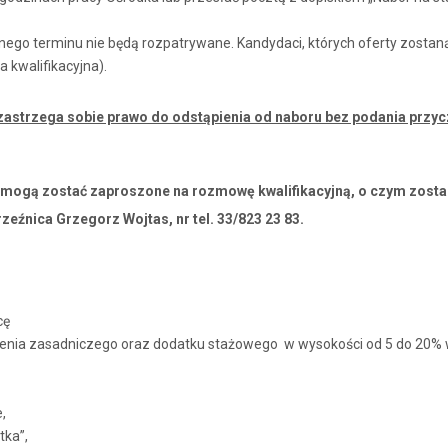
lonego terminu nie będą rozpatrywane. Kandydaci, których oferty zos
 kwalifikacyjna).
strzega sobie prawo do odstąpienia od naboru bez podania przycz
 mogą zostać zaproszone na rozmowę kwalifikacyjną, o czym zosta
eźnica Grzegorz Wojtas, nr tel. 33/823 23 83.
cę
nia zasadniczego oraz dodatku stażowego w wysokości od 5 do 20% 
,
tka”,