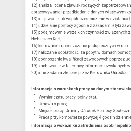
12) analiza i ocena zjawisk rodzących zapotrzebowa
opracowywanie i przedkładanie danych właściwym kom
13) inicjowanie lub współuczestniczenie w działania
14) udzielanie pomocy zgodnie z zasadami etyki zaw
15) podejmowanie wszelkich czynności związanych z 
Niebieskich Kart,
16) kierowanie i umieszczanie podopiecznych w dom
17) naliczanie odpłatności za pobyt w domach pomoc
18) podnoszenie kwalifikacji zawodowych poprzez udz
19) zachowanie w tajemnicy informacji uzyskanych w t
20) inne zadania zlecone przez Kierownika Ośrodka.
Informacja o warunkach pracy na danym stanowisk
Wymiar czasu pracy: pełny etat.
Umowa o pracę.
Miejsce pracy: Gminny Ośrodek Pomocy Społecznej 
Praca przy komputerze powyżej 4 godzin dziennie
Informacja o wskaźniku zatrudnienia osób niepełn