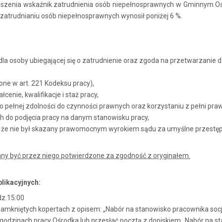
łoszenia wskaźnik zatrudnienia osób niepełnosprawnych w Gminnym O
z zatrudnianiu osób niepełnosprawnych wynosił poniżej 6 %.
a osoby ubiegającej się o zatrudnienie oraz zgoda na przetwarzanie d
ne w art. 221 Kodeksu pracy),
nie, kwalifikacje i staż pracy,
 pełnej zdolności do czynności prawnych oraz korzystaniu z pełni praw
 do podjęcia pracy na danym stanowisku pracy,
 że nie był skazany prawomocnym wyrokiem sądu za umyślne przestęp
ny być przez niego potwierdzone za zgodność z oryginałem.
likacyjnych:
dz.15:00
amkniętych kopertach z opisem: „Nabór na stanowisko pracownika soc
w godzinach pracy Ośrodka lub przesłać pocztą z dopiskiem „Nabór na s