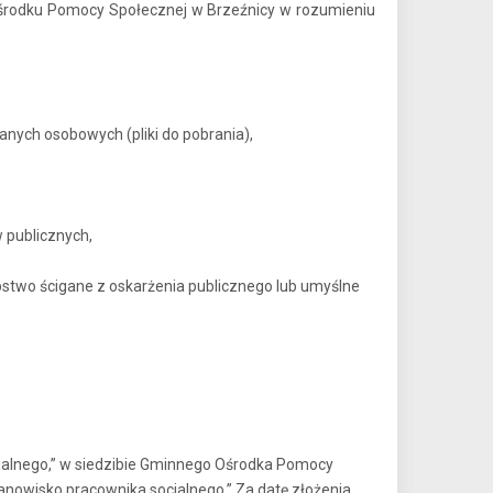
środku Pomocy Społecznej w Brzeźnicy w rozumieniu
anych osobowych (pliki do pobrania),
 publicznych,
stwo ścigane z oskarżenia publicznego lub umyślne
jalnego,” w siedzibie Gminnego Ośrodka Pomocy
tanowisko pracownika socjalnego.” Za datę złożenia