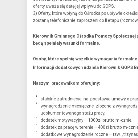
oferty uważa się datę jej wpływu do GOPS.
3) Oferty, które wpłyną do Ośrodka po upływie okreś
zostaną telefonicznie zaproszeni do II etapu (rozmowa
Kierownik Gminnego Ośrodka Pomocy Społecznej za
będą spełniały warunki formalne.
Osoby, które spełnią wszelkie wymagania formalne
Informacji dodatkowych udziela Kierownik GOPS Brz
Naszym pracownikom oferujmy:
stabilne zatrudnienie, na podstawie umowy o pra
wynagrodzenie miesięczne złożone z wynagrodze
udokumentowanego stażu pracy,
dodatek motywacyjny – 1000zł brutto m-cznie,
dodatek za pracę w terenie – 400zł brutto m-cznie
dodatkowe wynagrodzenie roczne – tzw. „trzynas