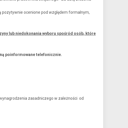
taną pozytywnie ocenione pod względem formalnym,
yny lub niedokonania wyboru spośród osób, które
ną poinformowane telefonicznie.
wynagrodzenia zasadniczego w zależności od