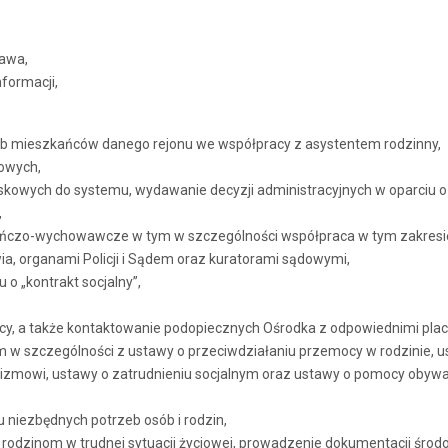
rawa,
formacji,
eb mieszkańców danego rejonu we współpracy z asystentem rodzinny,
owych,
skowych do systemu, wydawanie decyzji administracyjnych w oparciu
,
kuńczo-wychowawcze w tym w szczególności współpraca w tym zakresie
ia, organami Policji i Sądem oraz kuratorami sądowymi,
 o „kontrakt socjalny”,
y, a także kontaktowanie podopiecznych Ośrodka z odpowiednimi placó
tym w szczególności z ustawy o przeciwdziałaniu przemocy w rodzinie, 
olizmowi, ustawy o zatrudnieniu socjalnym oraz ustawy o pomocy obyw
 niezbędnych potrzeb osób i rodzin,
 rodzinom w trudnej sytuacji życiowej, prowadzenie dokumentacji środ