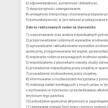
6) odpowiedzialność, sumienność i dokładność,
7) dyspozycyjność i zaangażowanie,
8) umiejętność interpretacji i stosowania przepisów p
9) komunikatywność, w tym łatwość przekazywania in
Zakres realizowanych zadań na stanowisku:
1) rozpoznawanie oraz analiza indywidualnych potrz
2) przeprowadzanie rodzinnych wywiadów środowisk
3) wprowadzanie i aktualizowanie wywiadów środowi
społecznej, przygotowywanie list wypłat, sprawozdań
4) wspieranie rodzin przeżywających trudności opie
5) współdziałanie z placówkami oświaty, służby zdrow
6) prowadzenie indywidualnej pracy socjalnej w oparciu
7) prowadzenie środowiskowej pracy socjalnej,
8) informowanie o możliwościach korzystania z pomoc
9) realizacja zadań wynikających z innych ustaw, w 
o wychowaniu w trzeźwości i przeciwdziałaniu alkoh
terytorium tego państwa,
10) pobudzanie społecznej aktywności w zaspokajaniu
11) inicjowanie nowych form pracy i pomocy osobom i