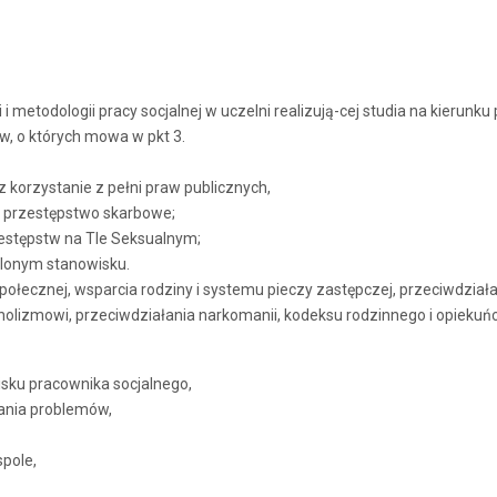
etodologii pracy socjalnej w uczelni realizują-cej studia na kierunku p
, o których mowa w pkt 3.
 korzystanie z pełni praw publicznych,
e przestępstwo skarbowe;
zestępstw na Tle Seksualnym;
ślonym stanowisku.
ołecznej, wsparcia rodziny i systemu pieczy zastępczej, przeciwdziała
holizmowi, przeciwdziałania narkomanii, kodeksu rodzinnego i opieku
ku pracownika socjalnego,
wania problemów,
spole,