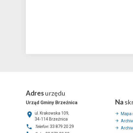
Adres
urzędu
Na
sk
Urząd Gminy Brzeźnica
ul. Krakowska 109,
Mapa 
34-114
Brzeźnica
Archi
Telefon
: 33 879 20 29
Archi