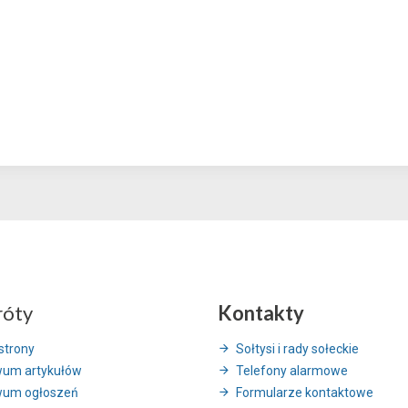
róty
Kontakty
strony
Sołtysi i rady sołeckie
wum artykułów
Telefony alarmowe
wum ogłoszeń
Formularze kontaktowe