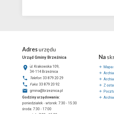
Adres
urzędu
Na
sk
Urząd Gminy Brzeźnica
ul. Krakowska 109,
Mapa 
34-114
Brzeźnica
Archi
Telefon
: 33 879 20 29
Archi
Faks
: 33 879 20 92
Z ostat
gmina@brzeznica.pl
Poczt
Godziny urzędowania:
Archiw
poniedziałek - wtorek: 7:30 - 15:30
środa: 7:30 - 17:00