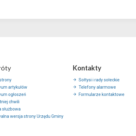
róty
Kontakty
strony
Sołtysi i rady sołeckie
wum artykułów
Telefony alarmowe
wum ogłoszeń
Formularze kontaktowe
niej chwili
a służbowa
alna wersja strony Urzędu Gminy