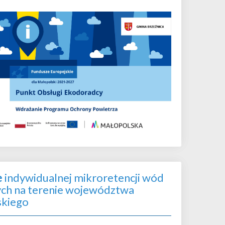
e
indywidualnej mikroretencji wód
h na terenie województwa
skiego