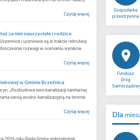
Gospodarka
Czytaj więcej
przestrzenna
uż za nim nauczyciele i rodzice
czennice i uczniowie są w trakcie rekrutacji
ednocześnie rozwagi w ocenianiu wyników.
Czytaj więcej
Fundusz
Dróg
iekowej w Gminie Brzeźnica
Samorządow
pn. „Rozbudowa sieci kanalizacji sanitarnej
nia siecią wodno-kanalizacyjną na terenie
Czytaj więcej
Dla
mies
ca 2026 roku Rada Gminy jednogłośnie