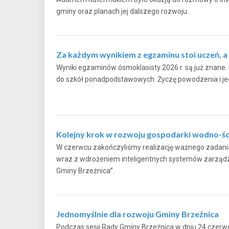
gminy oraz planach jej dalszego rozwoju.
Za każdym wynikiem z egzaminu stoi uczeń, a t
Wyniki egzaminów ósmoklasisty 2026 r. są już znane. U
do szkół ponadpodstawowych. Życzę powodzenia i j
Kolejny krok w rozwoju gospodarki wodno-śc
W czerwcu zakończyliśmy realizację ważnego zadania 
wraz z wdrożeniem inteligentnych systemów zarządza
Gminy Brzeźnica”.
Jednomyślnie dla rozwoju Gminy Brzeźnica
Podczas sesji Rady Gminy Brzeźnica w dniu 24 czerw