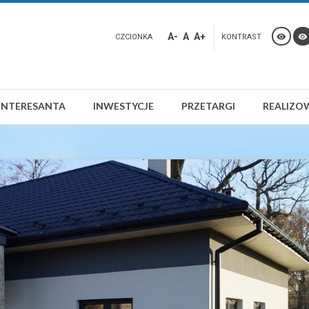
A-
A
A+
CZCIONKA
KONTRAST
INTERESANTA
INWESTYCJE
PRZETARGI
REALIZO