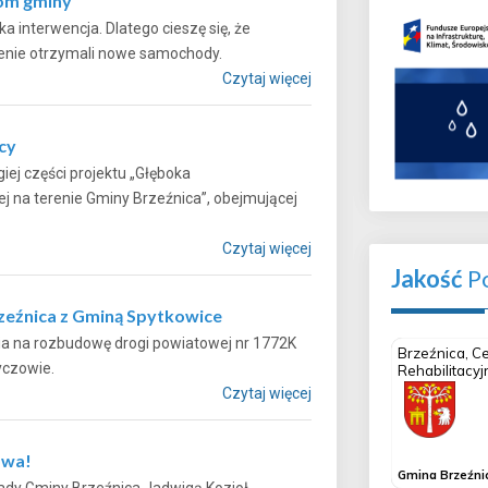
com gminy
 interwencja. Dlatego cieszę się, że
m terenie otrzymali nowe samochody.
Czytaj więcej
cy
iej części projektu „Głęboka
 na terenie Gminy Brzeźnica”, obejmującej
Czytaj więcej
Jakość
Po
rzeźnica z Gminą Spytkowice
ia na rozbudowę drogi powiatowej nr 1772K
 w Ryczowie.
Czytaj więcej
owa!
ady Gminy Brzeźnica Jadwigą Kozioł