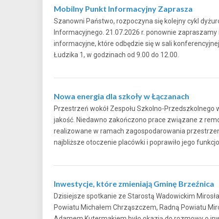
Mobilny Punkt Informacyjny Zaprasza
Szanowni Państwo, rozpoczyna się kolejny cykl dyżu
Informacyjnego. 21.07.2026 r. ponownie zapraszamy
informacyjne, które odbędzie się w sali konferencyjne
Łudzika 1, w godzinach od 9.00 do 12.00.
Nowa energia dla szkoły w Łączanach
Przestrzeń wokół Zespołu Szkolno-Przedszkolnego 
jakość. Niedawno zakończono prace związane z rem
realizowane w ramach zagospodarowania przestrzen
najbliższe otoczenie placówki i poprawiło jego fu
Inwestycje, które zmieniają Gminę Brzeźnica
Dzisiejsze spotkanie ze Starostą Wadowickim Miro
Powiatu Michałem Chrząszczem, Radną Powiatu Mir
Adamem Kutermakiem było okazją do rozmowy o inwe