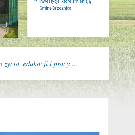
Inwestycje, które zmieniają
Gminę Brzeźnica
 życia, edukacji i pracy …