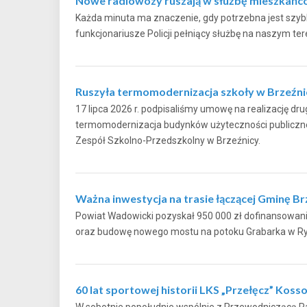
Nowe radiowozy ruszają w służbę mieszkań
Każda minuta ma znaczenie, gdy potrzebna jest szybka
funkcjonariusze Policji pełniący służbę na naszy
Ruszyła termomodernizacja szkoły w Brzeźni
17 lipca 2026 r. podpisaliśmy umowę na realizację drug
termomodernizacja budynków użyteczności publicznej
Zespół Szkolno-Przedszkolny w Brzeźnicy.
Ważna inwestycja na trasie łączącej Gminę B
Powiat Wadowicki pozyskał 950 000 zł dofinansowan
oraz budowę nowego mostu na potoku Grabarka
60 lat sportowej historii LKS „Przełęcz” Koss
W sobotnie popołudnie wspólnie z Przewodniczącą R