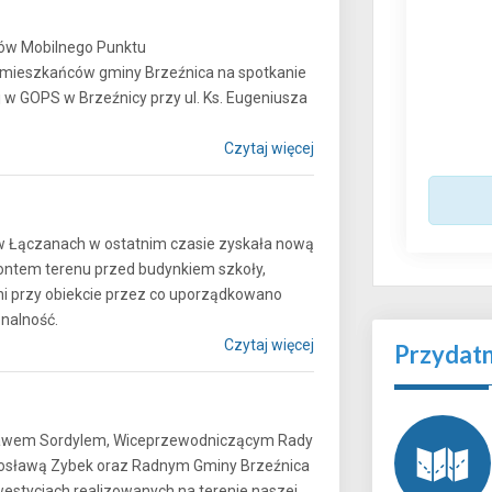
rów Mobilnego Punktu
 mieszkańców gminy Brzeźnica na spotkanie
j w GOPS w Brzeźnicy przy ul. Ks. Eugeniusza
Czytaj więcej
w Łączanach w ostatnim czasie zyskała nową
ontem terenu przed budynkiem szkoły,
i przy obiekcie przez co uporządkowano
nkcjonalność.
Czytaj więcej
Przydat
sławem Sordylem, Wiceprzewodniczącym Rady
osławą Zybek oraz Radnym Gminy Brzeźnica
stycjach realizowanych na terenie naszej