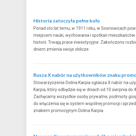
Historia zatoczyła pełne koło
Ponad sto lat temu, w 1911 roku, w Sosnowicach pows
miejscem nauki, wychowania i spotkań mieszkańców. Dz
historii. Trwają prace inwestycyjne. Zakończono rozb
dniem zmienia swoje oblicze.
Rusza X nabór na użytkowników znaku promo
Stowarzyszenie Dolina Karpia ogłasza X nabór na u
Karpia, który odbędzie się w dniach od 10 sierpnia do 
Zachęcamy wszystkie osoby prywatne, podmioty gospo
do włączenia się w system wspólnej promocji i sprz
znakiem promocyjnym Dolina Karpia.