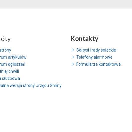
róty
Kontakty
strony
Sołtysi i rady sołeckie
wum artykułów
Telefony alarmowe
wum ogłoszeń
Formularze kontaktowe
niej chwili
a służbowa
alna wersja strony Urzędu Gminy