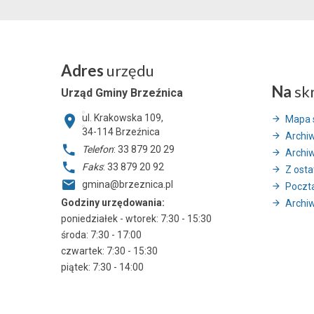
Adres
urzędu
Na
sk
Urząd Gminy Brzeźnica
ul. Krakowska 109,
Mapa 
34-114
Brzeźnica
Archi
Telefon
: 33 879 20 29
Archi
Faks
: 33 879 20 92
Z ostat
gmina@brzeznica.pl
Poczt
Godziny urzędowania:
Archiw
poniedziałek - wtorek: 7:30 - 15:30
środa: 7:30 - 17:00
czwartek: 7:30 - 15:30
piątek: 7:30 - 14:00