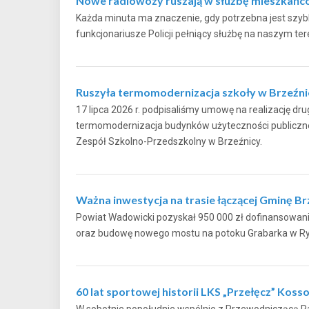
Nowe radiowozy ruszają w służbę mieszkań
Każda minuta ma znaczenie, gdy potrzebna jest szybka
funkcjonariusze Policji pełniący służbę na naszy
Ruszyła termomodernizacja szkoły w Brzeźni
17 lipca 2026 r. podpisaliśmy umowę na realizację drug
termomodernizacja budynków użyteczności publicznej
Zespół Szkolno-Przedszkolny w Brzeźnicy.
Ważna inwestycja na trasie łączącej Gminę B
Powiat Wadowicki pozyskał 950 000 zł dofinansowan
oraz budowę nowego mostu na potoku Grabarka
60 lat sportowej historii LKS „Przełęcz” Koss
W sobotnie popołudnie wspólnie z Przewodniczącą R