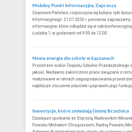
Mobilny Punkt Informacyjny Zaprasza
Szanowni Państwo, rozpoczyna się kolejny cykl dyżu
Informacyjnego. 21.07.2026 r. ponownie zapraszamy
informacyjne, które odbędzie się w sali konferencyjne
Łudzika 1, w godzinach od 9.00 do 12.00.
Nowa energia dla szkoły w Łączanach
Przestrzeń wokół Zespołu Szkolno-Przedszkolnego 
jakość. Niedawno zakończono prace związane z rem
realizowane w ramach zagospodarowania przestrzen
najbliższe otoczenie placówki i poprawiło jego fu
Inwestycje, które zmieniają Gminę Brzeźnica
Dzisiejsze spotkanie ze Starostą Wadowickim Miro
Powiatu Michałem Chrząszczem, Radną Powiatu Mir
Adamem Kutermakiem było okazją do rozmowy o inwe