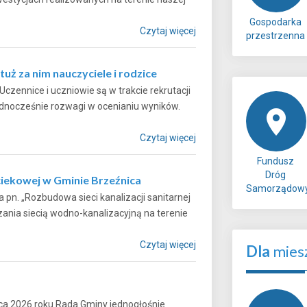
Gospodarka
Czytaj więcej
przestrzenna
uż za nim nauczyciele i rodzice
czennice i uczniowie są w trakcie rekrutacji
ednocześnie rozwagi w ocenianiu wyników.
Czytaj więcej
Fundusz
Dróg
iekowej w Gminie Brzeźnica
Samorządow
pn. „Rozbudowa sieci kanalizacji sanitarnej
nia siecią wodno-kanalizacyjną na terenie
Czytaj więcej
Dla
mies
ca 2026 roku Rada Gminy jednogłośnie