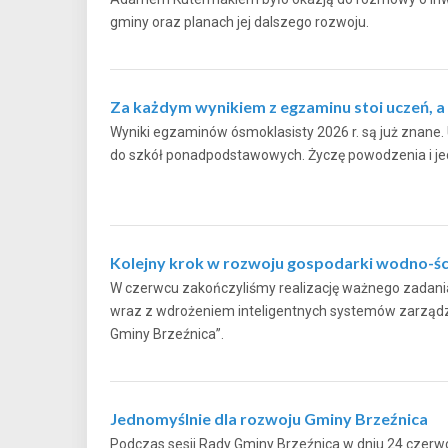
gminy oraz planach jej dalszego rozwoju.
Za każdym wynikiem z egzaminu stoi uczeń, a t
Wyniki egzaminów ósmoklasisty 2026 r. są już znane. U
do szkół ponadpodstawowych. Życzę powodzenia i j
Kolejny krok w rozwoju gospodarki wodno-śc
W czerwcu zakończyliśmy realizację ważnego zadania 
wraz z wdrożeniem inteligentnych systemów zarządza
Gminy Brzeźnica”.
Jednomyślnie dla rozwoju Gminy Brzeźnica
Podczas sesji Rady Gminy Brzeźnica w dniu 24 czerw