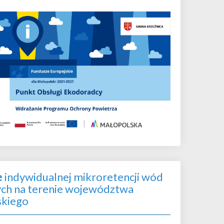
e
indywidualnej mikroretencji wód
h na terenie województwa
skiego