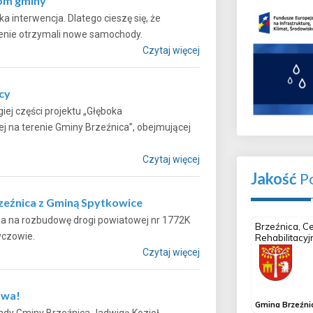
com gminy
 interwencja. Dlatego cieszę się, że
m terenie otrzymali nowe samochody.
Czytaj więcej
cy
iej części projektu „Głęboka
 na terenie Gminy Brzeźnica”, obejmującej
Czytaj więcej
Jakość
Po
rzeźnica z Gminą Spytkowice
ia na rozbudowę drogi powiatowej nr 1772K
 w Ryczowie.
Czytaj więcej
owa!
ady Gminy Brzeźnica Jadwigą Kozioł