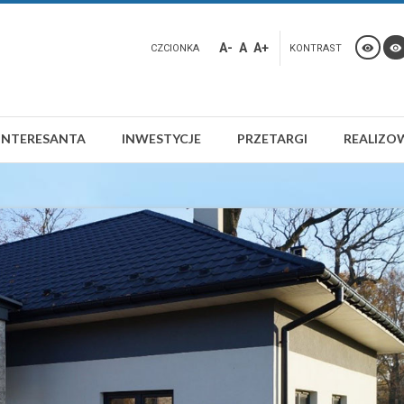
A-
A
A+
CZCIONKA
KONTRAST
INTERESANTA
INWESTYCJE
PRZETARGI
REALIZO