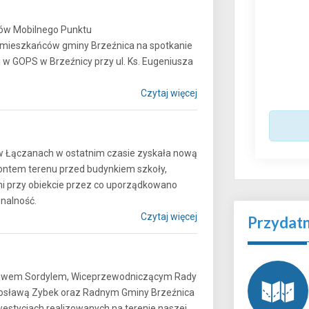
rów Mobilnego Punktu
 mieszkańców gminy Brzeźnica na spotkanie
j w GOPS w Brzeźnicy przy ul. Ks. Eugeniusza
Czytaj więcej
w Łączanach w ostatnim czasie zyskała nową
ontem terenu przed budynkiem szkoły,
i przy obiekcie przez co uporządkowano
nkcjonalność.
Czytaj więcej
Przydat
sławem Sordylem, Wiceprzewodniczącym Rady
osławą Zybek oraz Radnym Gminy Brzeźnica
stycjach realizowanych na terenie naszej