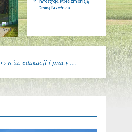
Inwestycje, które zmieniają
Gminę Brzeźnica
 życia, edukacji i pracy …