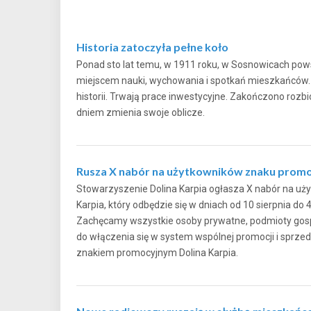
Historia zatoczyła pełne koło
Ponad sto lat temu, w 1911 roku, w Sosnowicach pows
miejscem nauki, wychowania i spotkań mieszkańców. Dz
historii. Trwają prace inwestycyjne. Zakończono rozb
dniem zmienia swoje oblicze.
Rusza X nabór na użytkowników znaku promo
Stowarzyszenie Dolina Karpia ogłasza X nabór na u
Karpia, który odbędzie się w dniach od 10 sierpnia do 
Zachęcamy wszystkie osoby prywatne, podmioty gospo
do włączenia się w system wspólnej promocji i sprz
znakiem promocyjnym Dolina Karpia.