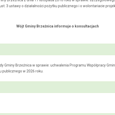
ny Brzeźnica z dnia 17 listopada 2016 roku w sprawie: szczegółoweg
st. 3 ustawy o działalności pożytku publicznego i o wolontariacie pr
Wójt Gminy Brzeźnica informuje o konsultacjach
 Rady Gminy Brzeźnica w sprawie: uchwalenia Programu Współpracy Gmi
 publicznego w 2026 roku.