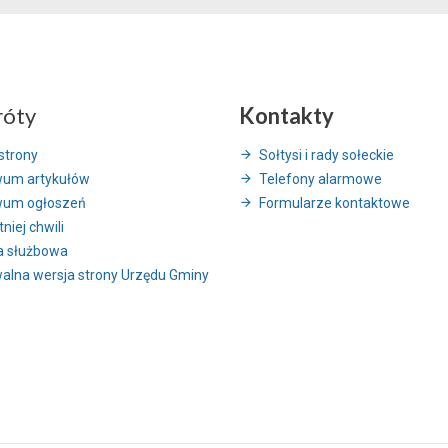
róty
Kontakty
strony
Sołtysi i rady sołeckie
wum artykułów
Telefony alarmowe
wum ogłoszeń
Formularze kontaktowe
niej chwili
a służbowa
alna wersja strony Urzędu Gminy