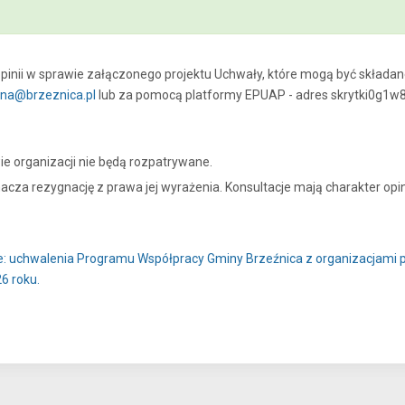
pinii w sprawie załączonego projektu Uchwały, które mogą być składan
na@brzeznica.pl
lub za pomocą platformy EPUAP - adres skrytki0g1w
ie organizacji nie będą rozpatrywane.
cza rezygnację z prawa jej wyrażenia. Konsultacje mają charakter opi
ie: uchwalenia Programu Współpracy Gminy Brzeźnica z organizacjam
6 roku.