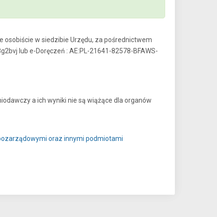
e osobiście w siedzibie Urzędu, za pośrednictwem
8g2bvj lub e-Doręczeń : AE:PL-21641-82578-BFAWS-
niodawczy a ich wyniki nie są wiążące dla organów
i pozarządowymi oraz innymi podmiotami