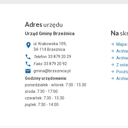
Adres
urzędu
Na
sk
Urząd Gminy Brzeźnica
ul. Krakowska 109,
Mapa 
34-114
Brzeźnica
Archi
Telefon
: 33 879 20 29
Archi
Faks
: 33 879 20 92
Z ostat
gmina@brzeznica.pl
Poczt
Godziny urzędowania:
Archiw
poniedziałek - wtorek: 7:30 - 15:30
środa: 7:30 - 17:00
czwartek: 7:30 - 15:30
piątek: 7:30 - 14:00