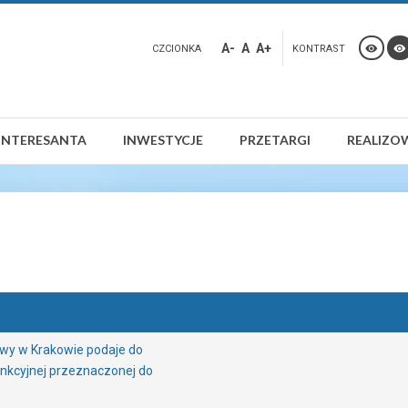
A-
A
A+
CZCIONKA
KONTRAST
INTERESANTA
INWESTYCJE
PRZETARGI
REALIZO
owy w Krakowie podaje do
nkcyjnej przeznaczonej do