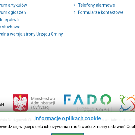
wum artykułów
Telefony alarmowe
wum ogłoszeń
Formularze kontaktowe
niej chwili
a służbowa
alna wersja strony Urzędu Gminy
Informacje o plikach cookie
uźnia Dostępnych Stron współfinansowany ze środków Ministerstwa Administracji i 
owiedz się więcej o celu ich używania i możliwości zmiany ustawień Coo