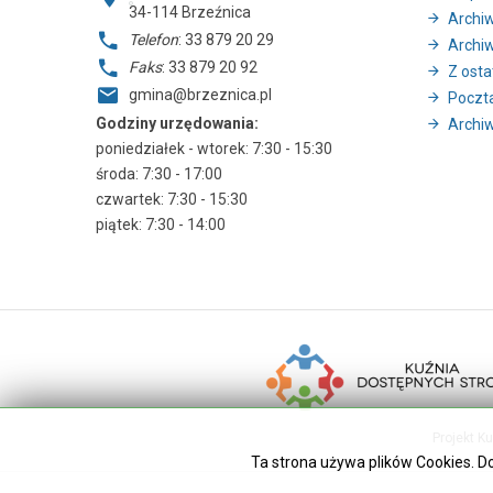
34-114
Brzeźnica
Archi
Telefon
: 33 879 20 29
Archi
Faks
: 33 879 20 92
Z ostat
gmina@brzeznica.pl
Poczt
Godziny urzędowania:
Archiw
poniedziałek - wtorek: 7:30 - 15:30
środa: 7:30 - 17:00
czwartek: 7:30 - 15:30
piątek: 7:30 - 14:00
Projekt K
Ta strona używa plików Cookies. D