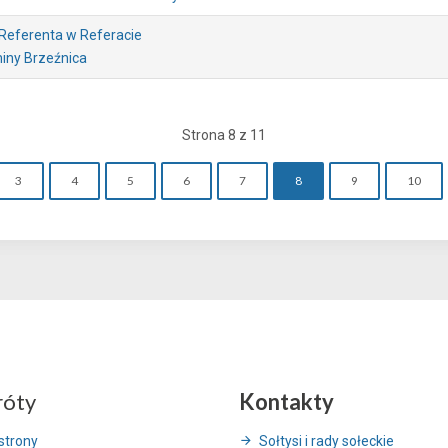
 Referenta w Referacie
iny Brzeźnica
Strona 8 z 11
3
4
5
6
7
8
9
10
róty
Kontakty
strony
Sołtysi i rady sołeckie