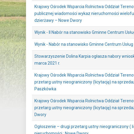
Krajowy Ośrodek Wsparcia Rolnictwa Oddział Teren
publicznej wiadomości wykaz nieruchomości wielofu
dzierżawy – Nowe Dwory
Wynik - II Nabór na stanowisko Gminne Centrum Usł
Wynik - Nabór na stanowisko Gminne Centrum Usług
Stowarzyszenie Dolina Karpia ogłasza nabory wniosk
marca 2021 r.
Krajowy Ośrodek Wsparcia Rolnictwa Oddział Tereno
przetarg ustny nieograniczony (licytację) na sprzeda
Paszkówka
Krajowy Ośrodek Wsparcia Rolnictwa Oddział Tereno
przetarg ustny nieograniczony (licytację) na sprzed
Dwory
Ogłoszenie – drugi przetarg ustny nieograniczony ( l
nieruchomości : Nowe Dwory