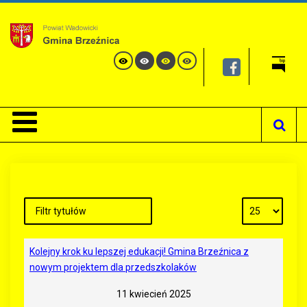
Kolejny krok ku lepszej edukacji! Gmina Brzeźnica z
nowym projektem dla przedszkolaków
11 kwiecień 2025