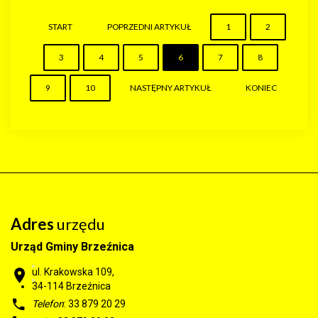
START
POPRZEDNI ARTYKUŁ
1
2
3
4
5
6
7
8
9
10
NASTĘPNY ARTYKUŁ
KONIEC
Adres
urzędu
Urząd Gminy Brzeźnica
ul. Krakowska 109,
34-114
Brzeźnica
Telefon
: 33 879 20 29