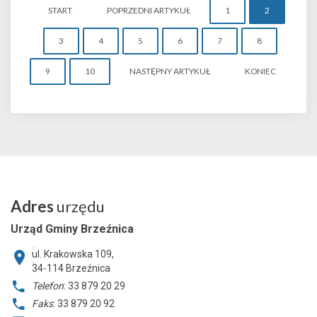
START
POPRZEDNI ARTYKUŁ
1
2
3
4
5
6
7
8
9
10
NASTĘPNY ARTYKUŁ
KONIEC
Adres
urzędu
Urząd Gminy Brzeźnica
ul. Krakowska 109,
34-114
Brzeźnica
Telefon
: 33 879 20 29
Faks
: 33 879 20 92