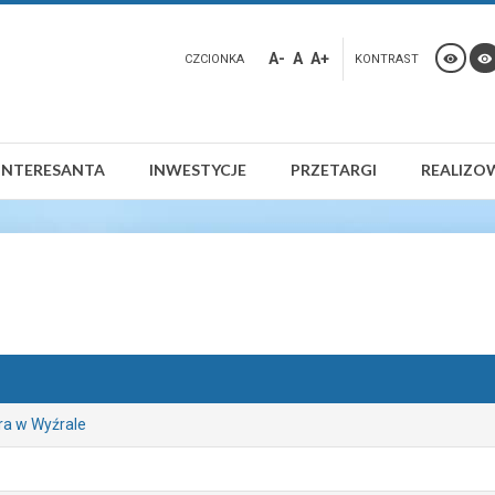
A-
A
A+
CZCIONKA
KONTRAST
INTERESANTA
INWESTYCJE
PRZETARGI
REALIZO
ra w Wyźrale