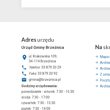
Adres
urzędu
Na
sk
Urząd Gminy Brzeźnica
ul. Krakowska 109,
Mapa 
34-114
Brzeźnica
Archi
Telefon
: 33 879 20 29
Archi
Faks
: 33 879 20 92
Z ostat
gmina@brzeznica.pl
Poczt
Godziny urzędowania:
Archiw
poniedziałek - wtorek: 7:30 - 15:30
środa: 7:30 - 17:00
czwartek: 7:30 - 15:30
piątek: 7:30 - 14:00