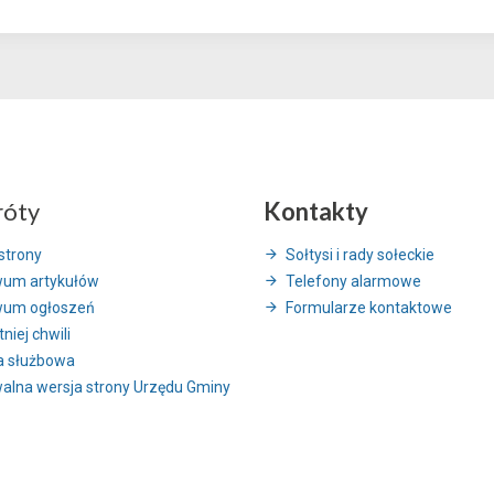
róty
Kontakty
strony
Sołtysi i rady sołeckie
wum artykułów
Telefony alarmowe
wum ogłoszeń
Formularze kontaktowe
niej chwili
a służbowa
alna wersja strony Urzędu Gminy