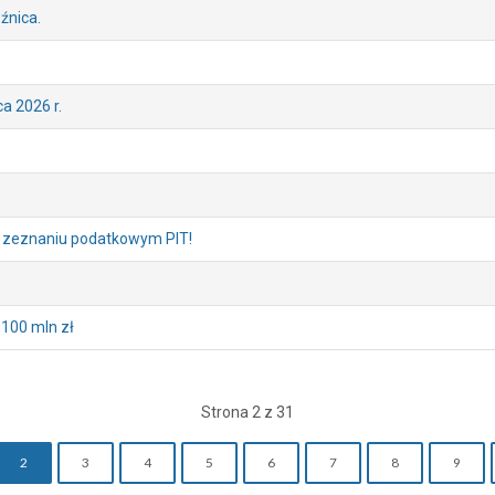
źnica.
a 2026 r.
m zeznaniu podatkowym PIT!
 100 mln zł
Strona 2 z 31
2
3
4
5
6
7
8
9