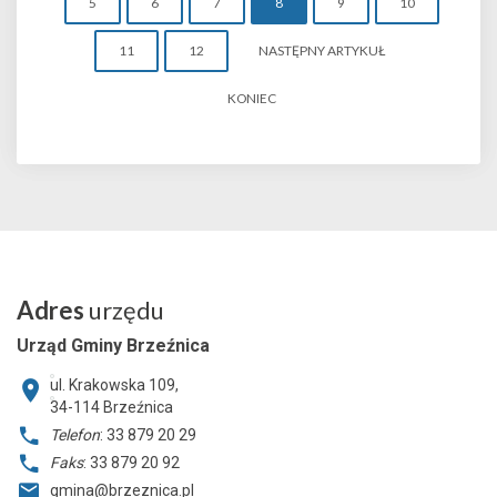
5
6
7
8
9
10
11
12
NASTĘPNY ARTYKUŁ
KONIEC
Adres
urzędu
Urząd Gminy Brzeźnica
ul. Krakowska 109,
34-114
Brzeźnica
Telefon
: 33 879 20 29
Faks
: 33 879 20 92
gmina@brzeznica.pl