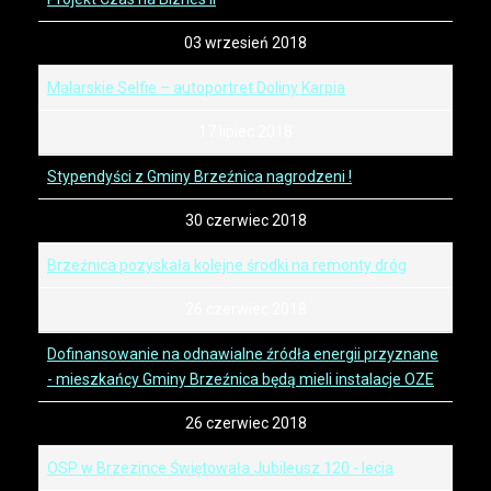
03 wrzesień 2018
Malarskie Selfie – autoportret Doliny Karpia
17 lipiec 2018
Stypendyści z Gminy Brzeźnica nagrodzeni !
30 czerwiec 2018
Brzeźnica pozyskała kolejne środki na remonty dróg
26 czerwiec 2018
Dofinansowanie na odnawialne źródła energii przyznane
- mieszkańcy Gminy Brzeźnica będą mieli instalacje OZE
26 czerwiec 2018
OSP w Brzezince Świętowała Jubileusz 120 - lecia