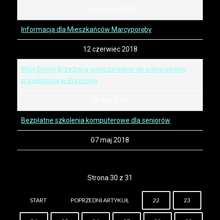
13 czerwiec 2018
Informacja dla Mieszkańców Marcyporęby
12 czerwiec 2018
Wójt Gminy Brzeźnica ogłasza nabór do wakacyjnego
przedszkola w Brzeźnicy
18 maj 2018
Bezpłatne szkolenia komputerowe dla seniorów
07 maj 2018
Strona 30 z 31
START
POPRZEDNI ARTYKUŁ
22
23