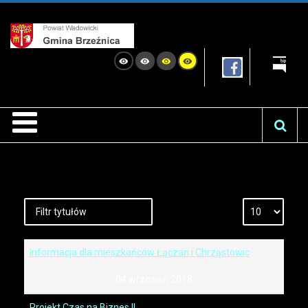
Informacja dla mieszkańców Łączan i Chrząstowic
04 wrzesień 2018
Projekt Czas na Biznes II