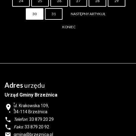
24
25
26
27
28
29
30
31
NASTĘPNY ARTYKUŁ
KONIEC
Adres
urzędu
Urząd Gminy Brzeźnica
ul. Krakowska 109,
34-114
Brzeźnica
Telefon
: 33 879 20 29
Faks
: 33 879 20 92
gmina@brzeznica.pl