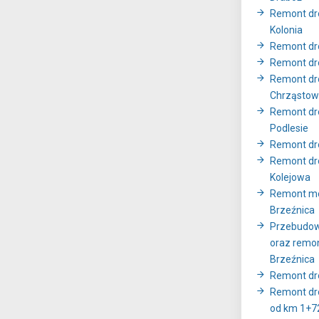
Remont dr
Kolonia
Remont dr
Remont dr
Remont dro
Chrząstow
Remont dro
Podlesie
Remont dr
Remont dro
Kolejowa
Remont mo
Brzeźnica
Przebudow
oraz remo
Brzeźnica
Remont dr
Remont dro
od km 1+7