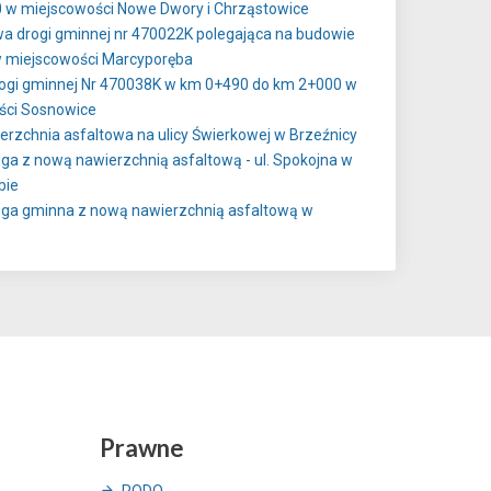
 w miejscowości Nowe Dwory i Chrząstowice
 drogi gminnej nr 470022K polegająca na budowie
w miejscowości Marcyporęba
ogi gminnej Nr 470038K w km 0+490 do km 2+000 w
ści Sosnowice
rzchnia asfaltowa na ulicy Świerkowej w Brzeźnicy
oga z nową nawierzchnią asfaltową - ul. Spokojna w
bie
oga gminna z nową nawierzchnią asfaltową w
Prawne