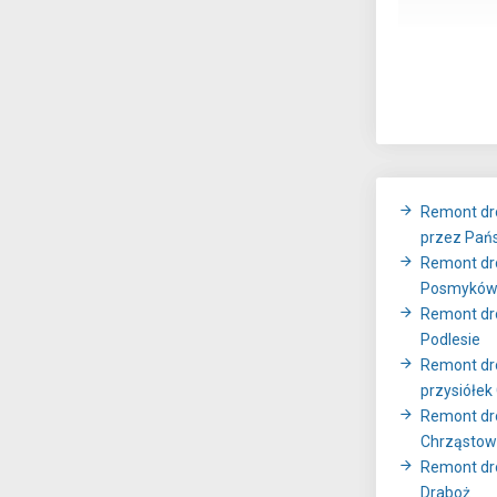
Remont dro
przez Pańs
Remont dr
Posmykó
Remont dro
Podlesie
Remont dro
przysiółek
Remont dr
Chrząstow
Remont dro
Draboż