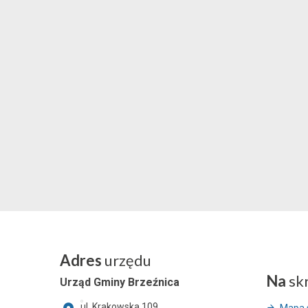
Adres
urzędu
Na
sk
Urząd Gminy Brzeźnica
ul. Krakowska 109,