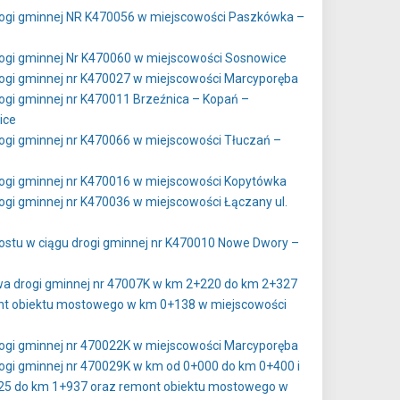
ogi gminnej NR K470056 w miejscowości Paszkówka –
ogi gminnej Nr K470060 w miejscowości Sosnowice
ogi gminnej nr K470027 w miejscowości Marcyporęba
gi gminnej nr K470011 Brzeźnica – Kopań –
ice
gi gminnej nr K470066 w miejscowości Tłuczań –
ogi gminnej nr K470016 w miejscowości Kopytówka
gi gminnej nr K470036 w miejscowości Łączany ul.
stu w ciągu drogi gminnej nr K470010 Nowe Dwory –
a drogi gminnej nr 47007K w km 2+220 do km 2+327
nt obiektu mostowego w km 0+138 w miejscowości
ogi gminnej nr 470022K w miejscowości Marcyporęba
gi gminnej nr 470029K w km od 0+000 do km 0+400 i
25 do km 1+937 oraz remont obiektu mostowego w