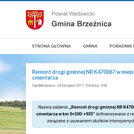
STRONA GŁÓWNA
GMINA
PORADNIK 
Remont drogi gminnej NR K470067 w miejs
cmentarza
Opublikowano: 24 listopad 2017
Odsłony: 938
Nazwa zadania:
„Remont drogi gminnej NR K4700
cmentarza w km 0+300-+935”
dofinansowanie z re
związane z usuwaniem skutków intensywnych