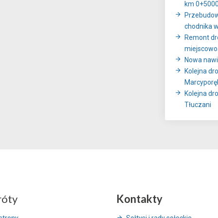
km 0+5000
Przebudowa
chodnika 
Remont dr
miejscowo
Nowa nawie
Kolejna dr
Marcyporę
Kolejna dr
Tłuczani
róty
Kontakty