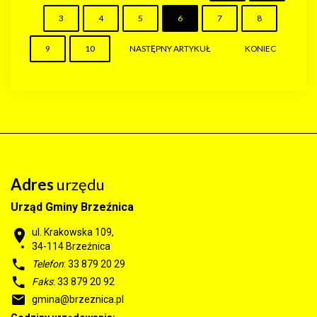
3
4
5
6
7
8
9
10
NASTĘPNY ARTYKUŁ
KONIEC
Adres
urzędu
Urząd Gminy Brzeźnica
ul. Krakowska 109,
34-114
Brzeźnica
Telefon
: 33 879 20 29
Faks
: 33 879 20 92
gmina@brzeznica.pl