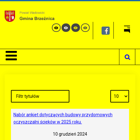
Nabór ankiet dotyczących budowy przydomowych
oczyszczalni ścieków w 2025 roku.
10 grudzień 2024