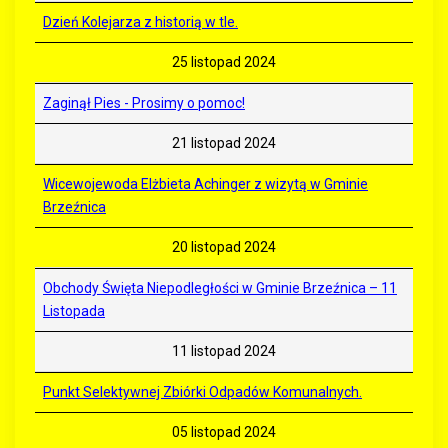
Dzień Kolejarza z historią w tle.
25 listopad 2024
Zaginął Pies - Prosimy o pomoc!
21 listopad 2024
Wicewojewoda Elżbieta Achinger z wizytą w Gminie
Brzeźnica
20 listopad 2024
Obchody Święta Niepodległości w Gminie Brzeźnica – 11
Listopada
11 listopad 2024
Punkt Selektywnej Zbiórki Odpadów Komunalnych.
05 listopad 2024