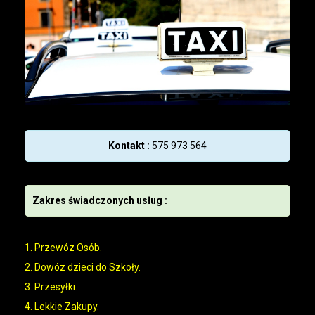
Kontakt :
575 973 564
Zakres świadczonych usług :
1. Przewóz Osób.
2. Dowóz dzieci do Szkoły.
3. Przesyłki.
4. Lekkie Zakupy.