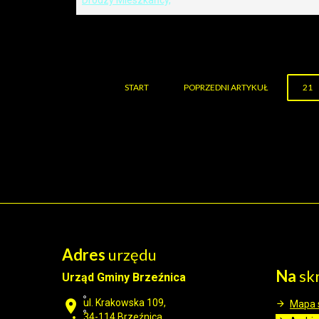
Drodzy Mieszkańcy,
START
POPRZEDNI ARTYKUŁ
21
Adres
urzędu
Na
sk
Urząd Gminy Brzeźnica
ul. Krakowska 109,
Mapa 
34-114
Brzeźnica