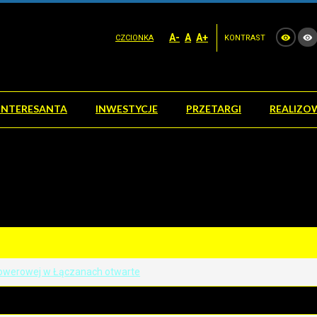
A-
A
A+
CZCIONKA
KONTRAST
INTERESANTA
INWESTYCJE
PRZETARGI
REALIZO
 Rowerowej w Łączanach otwarte