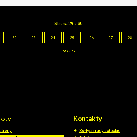
Strona 29 z 30
22
23
24
25
26
27
28
KONIEC
róty
Kontakty
strony
Sołtysi i rady sołeckie