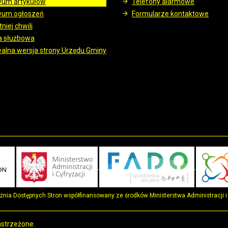
wum artykułów
Telefony alarmowe
wum ogłoszeń
Formularze kontaktowe
niej chwili
a służbowa
alna wersja strony Urzędu Gminy
uźnia Dostępnych Stron współfinansowany ze środków Ministerstwa Administracji i 
astrzeżone.