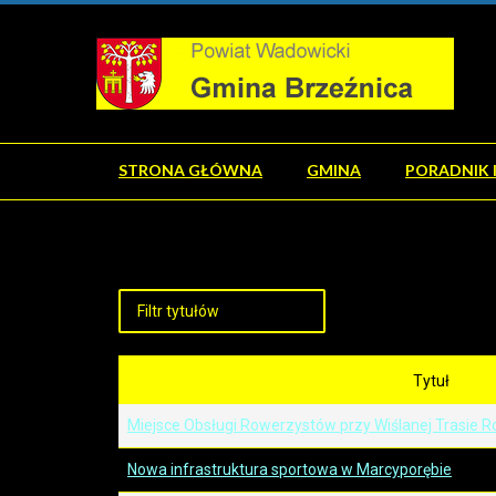
STRONA GŁÓWNA
GMINA
PORADNIK 
Tytuł
Miejsce Obsługi Rowerzystów przy Wiślanej Trasie
Nowa infrastruktura sportowa w Marcyporębie