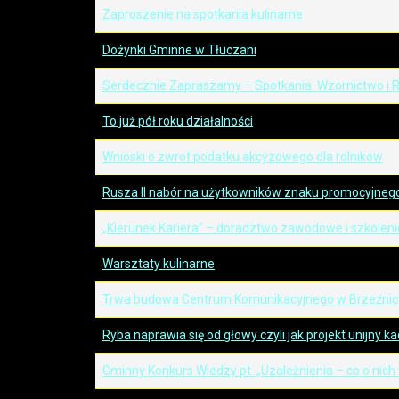
Zaproszenie na spotkania kulinarne
Dożynki Gminne w Tłuczani
Serdecznie Zapraszamy – Spotkania: Wzornictwo i Rę
To już pół roku działalności
Wnioski o zwrot podatku akcyzowego dla rolników
Rusza II nabór na użytkowników znaku promocyjnego 
„Kierunek Kariera” – doradztwo zawodowe i szkoleni
Warsztaty kulinarne
Trwa budowa Centrum Komunikacyjnego w Brzeźnic
Ryba naprawia się od głowy czyli jak projekt unijny k
Gminny Konkurs Wiedzy pt. „Uzależnienia – co o nich