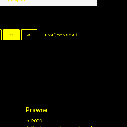
16 maj 2018
29
30
NASTĘPNY ARTYKUŁ
Prawne
RODO