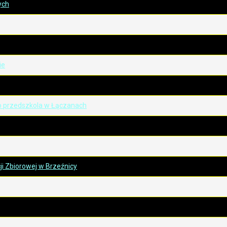
ych
ie
o przedszkola w Łączanach
 Zbiorowej w Brzeźnicy