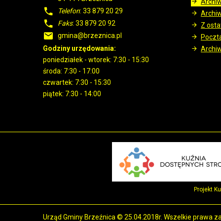
Archi
Telefon
: 33 879 20 29
Archi
Faks
: 33 879 20 92
Z ostat
gmina@brzeznica.pl
Poczt
Godziny urzędowania:
Archiw
poniedziałek - wtorek: 7:30 - 15:30
środa: 7:30 - 17:00
czwartek: 7:30 - 15:30
piątek: 7:30 - 14:00
Projekt K
Urząd Gminy Brzeźnica © 25.04.2018r. Wszelkie prawa z