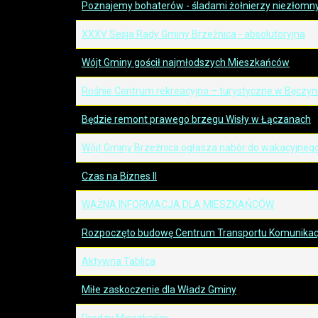
Poznajemy bohaterów - śladami żołnierzy niezłomn
XXXV Sesja Rady Gminy Brzeźnica - absolutoryjna
Wójt Gminy gościł najmłodszych Mieszkańców
Rośnie Centrum rekreacyjno – turystyczne w Bęczyn
Będzie remont prawego brzegu Wisły w Łączanach
Wójt Gminy Brzeźnica ogłasza nabór do wakacyjneg
Czas na Biznes II
WAŻNA INFORMACJA DLA MIESZKAŃCÓW
Rozpoczęto budowę Centrum Transportu Komunikacji
Aktywna Tablica
Miłe zaskoczenie dla Władz Gminy