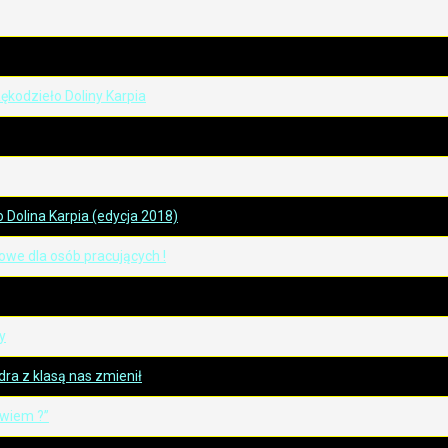
kodzieło Doliny Karpia
Dolina Karpia (edycja 2018)
owe dla osób pracujących !
y
adra z klasą nas zmienił
 wiem ?”