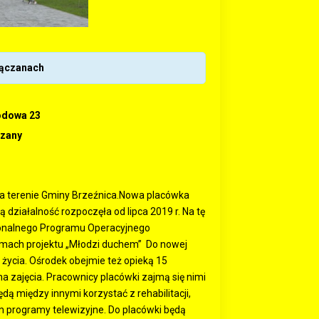
Łączanach
odowa 23
czany
na terenie Gminy Brzeźnica.Nowa placówka
ziałalność rozpoczęła od lipca 2019 r. Na tę
ionalnego Programu Operacyjnego
mach projektu „Młodzi duchem” Do nowej
życia. Ośrodek obejmie też opieką 15
a zajęcia. Pracownicy placówki zajmą się nimi
 między innymi korzystać z rehabilitacji,
m programy telewizyjne. Do placówki będą