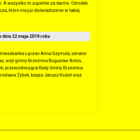
e. A wszystko to zupełnie za darmo. Ośrodek
a, które ma już doświadczenie w takiej
w dniu 22 maja 2019 roku
za mieszkanka Łączan Anna Szymula, senator
as, wójt gminy Brzeźnica Bogusław Antos,
yk, przewodnicząca Rady Gminy Brzeźnica
rosława Zybek, księża Janusz Kozioł oraz