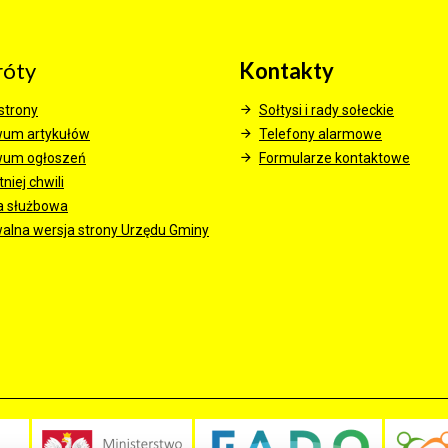
róty
Kontakty
strony
Sołtysi i rady sołeckie
wum artykułów
Telefony alarmowe
wum ogłoszeń
Formularze kontaktowe
niej chwili
a służbowa
alna wersja strony Urzędu Gminy