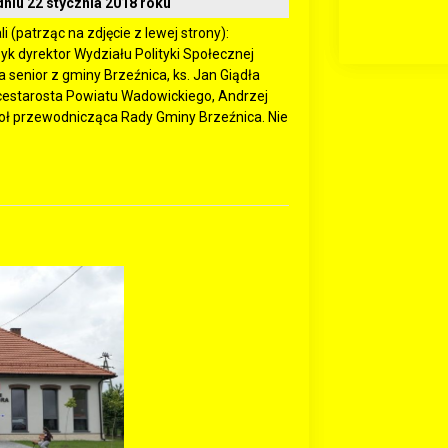
dniu 22 stycznia 2018 roku
 (patrząc na zdjęcie z lewej strony):
k dyrektor Wydziału Polityki Społecznej
senior z gminy Brzeźnica, ks. Jan Giądła
icestarosta Powiatu Wadowickiego, Andrzej
ioł przewodnicząca Rady Gminy Brzeźnica. Nie