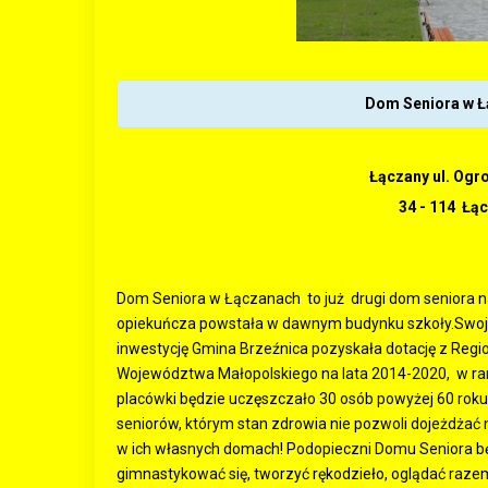
Dom Seniora w 
Łączany ul. Ogr
34 - 114 Łą
Dom Seniora w Łączanach to już drugi dom seniora 
opiekuńcza powstała w dawnym budynku szkoły.Swoją d
inwestycję Gmina Brzeźnica pozyskała dotację z Reg
Województwa Małopolskiego na lata 2014-2020, w ra
placówki będzie uczęszczało 30 osób powyżej 60 roku 
seniorów, którym stan zdrowia nie pozwoli dojeżdżać n
w ich własnych domach! Podopieczni Domu Seniora będą
gimnastykować się, tworzyć rękodzieło, oglądać raze