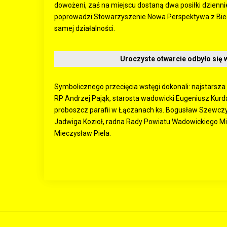
dowożeni, zaś na miejscu dostaną dwa posiłki dzienni
poprowadzi Stowarzyszenie Nowa Perspektywa z Biecz
samej działalności.
Uroczyste otwarcie odbyło się 
Symbolicznego przecięcia wstęgi dokonali: najstars
RP Andrzej Pająk, starosta wadowicki Eugeniusz Kurd
proboszcz parafii w Łączanach ks. Bogusław Szewcz
Jadwiga Kozioł, radna Rady Powiatu Wadowickiego Mi
Mieczysław Piela.