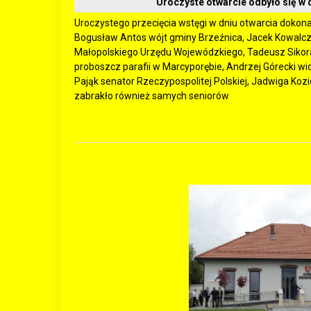
Uroczyste otwarcie odbyło się w 
Uroczystego przecięcia wstęgi w dniu otwarcia dokonali
Bogusław Antos wójt gminy Brzeźnica, Jacek Kowalczy
Małopolskiego Urzędu Wojewódzkiego, Tadeusz Sikora 
proboszcz parafii w Marcyporębie, Andrzej Górecki w
Pająk senator Rzeczypospolitej Polskiej, Jadwiga Koz
zabrakło również samych seniorów