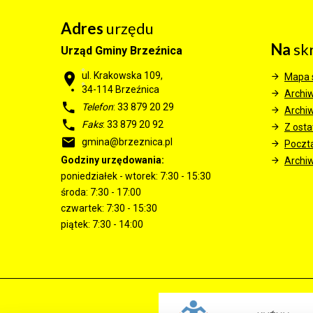
Adres
urzędu
Na
sk
Urząd Gminy Brzeźnica
ul. Krakowska 109,
Mapa 
34-114
Brzeźnica
Archi
Telefon
: 33 879 20 29
Archi
Faks
: 33 879 20 92
Z ostat
gmina@brzeznica.pl
Poczt
Godziny urzędowania:
Archiw
poniedziałek - wtorek: 7:30 - 15:30
środa: 7:30 - 17:00
czwartek: 7:30 - 15:30
piątek: 7:30 - 14:00