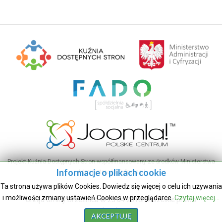
Projekt Kuźnia Dostępnych Stron współfinansowany ze środków Ministerstwa
Informacje o plikach cookie
Administracji i Cyfryzacji
Ta strona używa plików Cookies. Dowiedz się więcej o celu ich używania
i możliwości zmiany ustawień Cookies w przeglądarce.
Czytaj więcej...
Urząd Gminy Brzeźnica © 25.04.2018r. Wszelkie prawa
zastrzeżone.
AKCEPTUJĘ