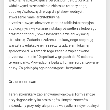
wykonanie ścieżek spacerowych, pomostu z punktami
widokowymi, wzmocnienia zbiornika retencyjnego,
budowę 7 sztucznych wysp dla ptaków wodnych,
stworzenie małej architektury na
przedmiotowym obszarze, montaż tablic informacyjno-
edukacyjnych, wykonanie instalacji oświetlenia ledowego
oraz monitoringu, nowe nasadzenia zieleni wysokiej
i trawiastej. Zadania z zakresu edukacyjnego obejmują
warsztaty edukacyjne na rzecz i z udziałem lokalnej
społeczności. W ramach tego zadania zaplanowano
przeprowadzenie 10 spotkań w grupach do 20 osób na
terenie parku. Prowadzone będą w formie zorganizowanej
grupy. Zajęcia będą ogólnodostępne i bezpłatne.
Grupa docelowa:
Teren zbiornika w zaplanowanej końcowej formie może
przyciągnąć nie tylko ornitologów i innych znawców
z dziedziny przyrody, ale przede wszystkim indywidualnych