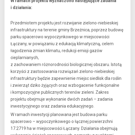
W ramach projektu wyznaczono następujące zadania
i działania:
Przedmiotem projektu jest rozwijanie zielono-niebieskiej
infrastruktury na terenie gminy Brzeźnica, poprzez budowę
parku spacerowo wypoczynkowego w miejscowości
Łączany, w powiązaniu z edukacją klimatyczną, celem
łagodzenia zmian klimatu, redukcji emisji gazów
cieplarnianych,
z zachowaniem różnorodności biologicznej obszaru. Istotą
korzyści z zastosowania rozwiązań zielono-niebieskiej
infrastruktury będzie zapewnienie miejsc siedlisk dla roślin
i zwierząt dziko żyjących oraz wzbogacenie funkcjonalne
i kompozycyjne publicznych terenów zieleni. Zakres
projektu obejmuje wykonanie dwóch zadań – zadania
inwestycyjnego oraz zadania edukacyjnego.
W ramach inwestycji planowana jest budowa parku
spacerowo – wypoczynkowego o łącznej powierzchni
17.2719 ha w miejscowości Łączany. Działania obejmują