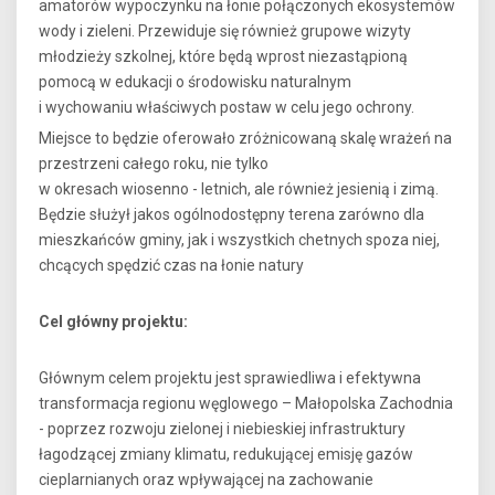
amatorów wypoczynku na łonie połączonych ekosystemów
wody i zieleni. Przewiduje się również grupowe wizyty
młodzieży szkolnej, które będą wprost niezastąpioną
pomocą w edukacji o środowisku naturalnym
i wychowaniu właściwych postaw w celu jego ochrony.
Miejsce to będzie oferowało zróżnicowaną skalę wrażeń na
przestrzeni całego roku, nie tylko
w okresach wiosenno - letnich, ale również jesienią i zimą.
Będzie służył jakos ogólnodostępny terena zarówno dla
mieszkańców gminy, jak i wszystkich chetnych spoza niej,
chcących spędzić czas na łonie natury
Cel główny projektu:
Głównym celem projektu jest sprawiedliwa i efektywna
transformacja regionu węglowego – Małopolska Zachodnia
- poprzez rozwoju zielonej i niebieskiej infrastruktury
łagodzącej zmiany klimatu, redukującej emisję gazów
cieplarnianych oraz wpływającej na zachowanie